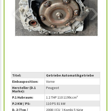
‹
›
Titel:
Getriebe Automatikgetriebe
Einbauposition:
Vorne
Hersteller (D.1
Peugeot
Marke):
P.1 Hubraum:
1.2 THP 110 1199ccm³
P.2 KW / PS:
110 PS 81 kW
D. 2 (Typ /
2008 I (CU_) Kombi 5 türig