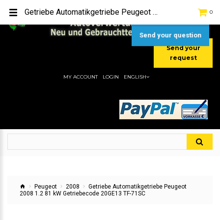
TEL:
[+49] (0) 2232-5205
Getriebe Automatikgetriebe Peugeot 2008 1.2 81 kW Getriebecode 20GE13 TF-71SC
0
MOBIL:
[+49] (0) 157 / 77713535
MOBIL:
[+49] (0) 177 / 4080033
Send your question
Send your
request
MY ACCOUNT
LOGIN
ENGLISH
Peugeot
2008
Getriebe Automatikgetriebe Peugeot
2008 1.2 81 kW Getriebecode 20GE13 TF-71SC