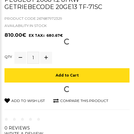
GETRIEBECODE 20GE13 TF-71SC
PRODUCT CODE:267687972329
AVAILABILITY:IN STOCK
810.00€
EX TAX:: 680.67€
QTY
Add to Cart
ADD TO WISH LIST
COMPARE THIS PRODUCT
0 REVIEWS