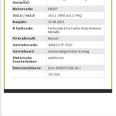
Variante):
Motorcode:
EB2DT
Zu2.1: / zu2.2:
zu2.1: 3003 zu2.2: AVQ
Baujahr:
31.08.2015
R Farbcode:
Farbcode KCA Farbe Grau Artense
Metallic
P3 Kraftstoff:
Benzin
Getriebecode:
20GE13 TF-71SC
Getriebeart:
Automatikgetriebe 6-Gang
Elektrische
elektrisch
Fensterheber:
Emissionsklasse:
Euro 6;W;PI/CI;M, N1 I
76 C3A1