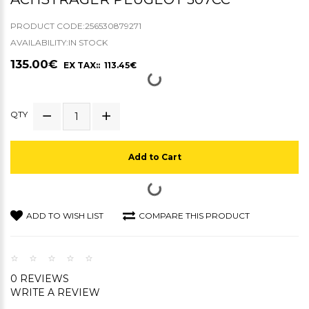
PRODUCT CODE:256530879271
AVAILABILITY:IN STOCK
135.00€
EX TAX:: 113.45€
QTY
Add to Cart
ADD TO WISH LIST
COMPARE THIS PRODUCT
0 REVIEWS
WRITE A REVIEW