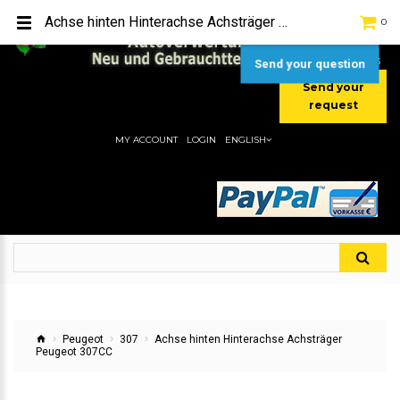
TEL:
[+49] (0) 2232-5205
Achse hinten Hinterachse Achsträger Peugeot 307CC
0
MOBIL:
[+49] (0) 157 / 77713535
MOBIL:
[+49] (0) 177 / 4080033
Send your question
Send your
request
MY ACCOUNT
LOGIN
ENGLISH
Peugeot
307
Achse hinten Hinterachse Achsträger
Peugeot 307CC