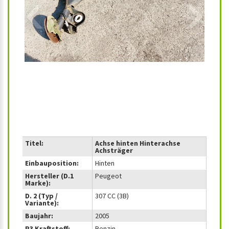
‹
›
Titel:
Achse hinten Hinterachse
Achsträger
Einbauposition:
Hinten
Hersteller (D.1
Peugeot
Marke):
D. 2 (Typ /
307 CC (3B)
Variante):
Baujahr:
2005
P3 Kraftstoff:
Benzin