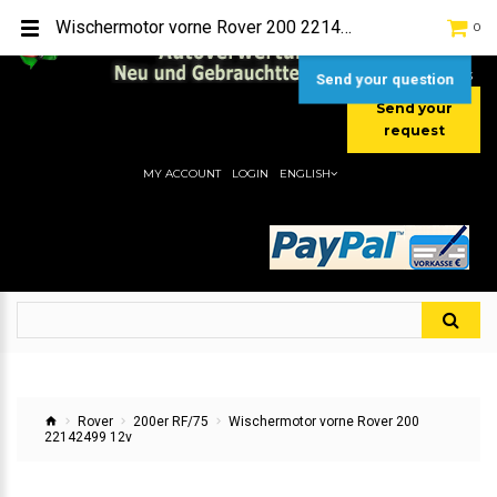
TEL:
[+49] (0) 2232-5205
Wischermotor vorne Rover 200 22142499 12v
0
MOBIL:
[+49] (0) 157 / 77713535
MOBIL:
[+49] (0) 177 / 4080033
Send your question
Send your
request
MY ACCOUNT
LOGIN
ENGLISH
Rover
200er RF/75
Wischermotor vorne Rover 200
22142499 12v