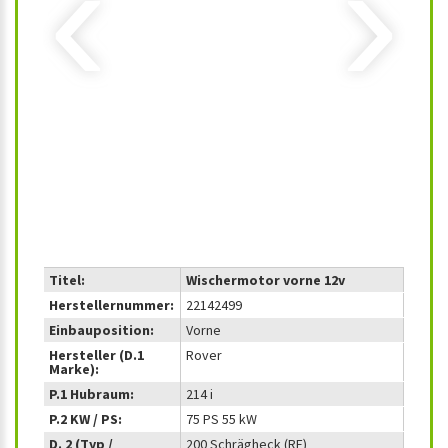
‹
›
Titel:
Wischermotor vorne 12v
Herstellernummer:
22142499
Einbauposition:
Vorne
Hersteller (D.1
Rover
Marke):
P.1 Hubraum:
214 i
P.2 KW / PS:
75 PS 55 kW
D. 2 (Typ /
200 Schrägheck (RF)