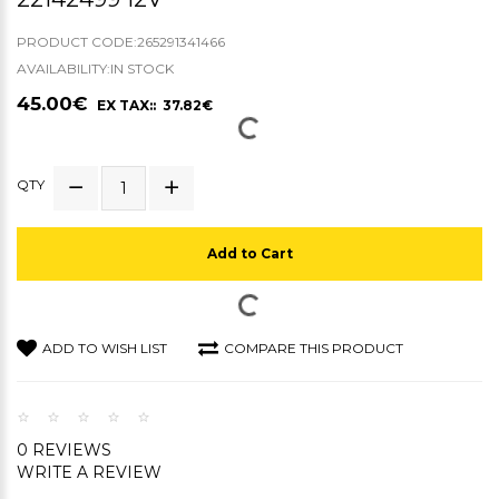
PRODUCT CODE:265291341466
AVAILABILITY:IN STOCK
45.00€
EX TAX:: 37.82€
QTY
Add to Cart
ADD TO WISH LIST
COMPARE THIS PRODUCT
0 REVIEWS
WRITE A REVIEW