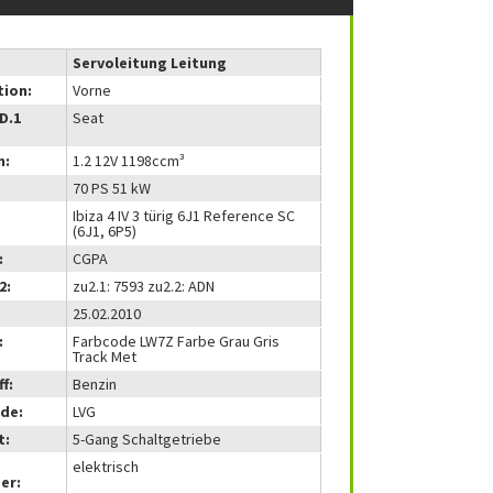
Servoleitung Leitung
tion:
Vorne
(D.1
Seat
m:
1.2 12V 1198ccm³
70 PS 51 kW
Ibiza 4 IV 3 türig 6J1 Reference SC
(6J1, 6P5)
:
CGPA
2:
zu2.1: 7593 zu2.2: ADN
25.02.2010
:
Farbcode LW7Z Farbe Grau Gris
Track Met
f:
Benzin
de:
LVG
t:
5-Gang Schaltgetriebe
elektrisch
er: