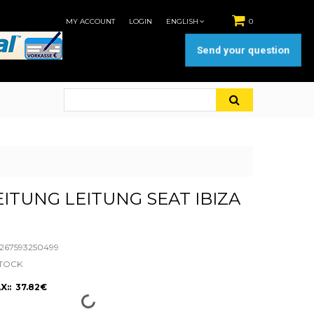
MY ACCOUNT
LOGIN
ENGLISH
0
Send your question
ITUNG LEITUNG SEAT IBIZA
67593250499
STOCK
X:: 37.82€