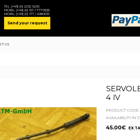
TEL:
[+49] (0) 2232-5205
MOBIL:
[+49] (0) 157 / 77713535
MOBIL:
[+49] (0) 177 / 4080033
Send your request
CT US
SERVOLE
4 IV
PRODUCT CODE:2
AVAILABILITY:IN 
45.00€
EX TA