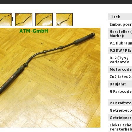
Titel:
Einbauposi
Hersteller 
Marke):
P.1 Hubrau
P.2 KW / PS:
D. 2 (Typ /
Variante):
Motorcode
Zu2.1: / zu2.
Baujahr:
R Farbcode
P3 Kraftstof
Getriebeco
Getriebear
Elektrische
Fensterheb