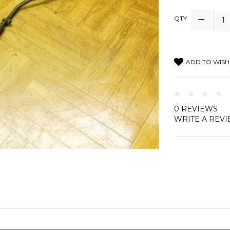
QTY
ADD TO WISH 
0 REVIEWS
WRITE A REV