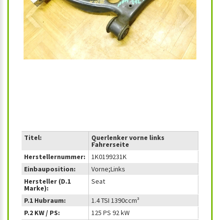
‹
›
Titel:
Querlenker vorne links
Fahrerseite
Herstellernummer:
1K0199231K
Einbauposition:
Vorne;Links
Hersteller (D.1
Seat
Marke):
P.1 Hubraum:
1.4 TSI 1390ccm³
P.2 KW / PS:
125 PS 92 kW