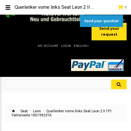
TEL:
[+49] (0) 2232-5205
Querlenker vorne links Seat Leon 2 II 1P1 Fahrerseite 1K0199231K
0
MOBIL:
[+49] (0) 157 / 77713535
MOBIL:
[+49] (0) 177 / 4080033
Send your question
Send your
request
MY ACCOUNT
LOGIN
ENGLISH
Seat
Leon
Querlenker vorne links Seat Leon 2 II 1P1
Fahrerseite 1K0199231K