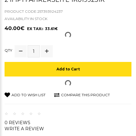
PRODUCT CODE:257393924237
AVAILABILITY:IN STOCK
40.00€
EX TAX:: 33.61€
QTY
Add to Cart
ADD TO WISH LIST
COMPARE THIS PRODUCT
0 REVIEWS
WRITE A REVIEW