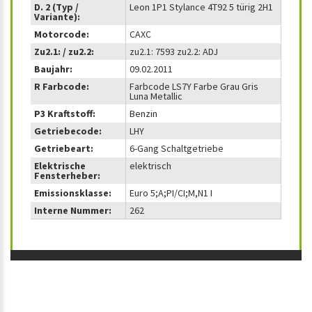
D. 2 (Typ /
Leon 1P1 Stylance 4T92 5 türig 2H1
Variante):
Motorcode:
CAXC
Zu2.1: / zu2.2:
zu2.1: 7593 zu2.2: ADJ
Baujahr:
09.02.2011
R Farbcode:
Farbcode LS7Y Farbe Grau Gris
Luna Metallic
P3 Kraftstoff:
Benzin
Getriebecode:
LHY
Getriebeart:
6-Gang Schaltgetriebe
Elektrische
elektrisch
Fensterheber:
Emissionsklasse:
Euro 5;A;PI/CI;M,N1 I
Interne Nummer:
262