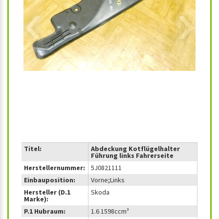
‹
›
Titel:
Abdeckung Kotflügelhalter
Führung links Fahrerseite
Herstellernummer:
5J0821111
Einbauposition:
Vorne;Links
Hersteller (D.1
Skoda
Marke):
P.1 Hubraum:
1.6 1598ccm³