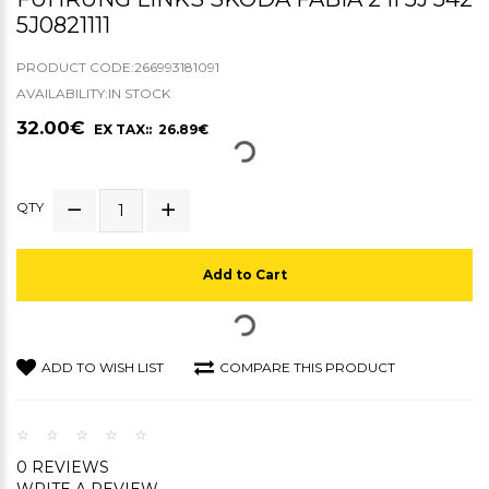
5J0821111
PRODUCT CODE:266993181091
AVAILABILITY:IN STOCK
32.00€
EX TAX:: 26.89€
QTY
Add to Cart
ADD TO WISH LIST
COMPARE THIS PRODUCT
0 REVIEWS