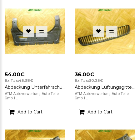
54.00€
36.00€
Ex Tax:45.38€
Ex Tax:30.25€
Abdeckung Unterfahrschutz Motorschutz Skoda Fabia 2 II 5J 542 6Q0825237R
Abdeckung Lüftungsgitter Stoßfänger Mitte vorne Skoda Fabia 2 II 5J 542
ATM Autoverwertung Auto-Teile
ATM Autoverwertung Auto-Teile
GmbH ..
GmbH ..
Add to Cart
Add to Cart