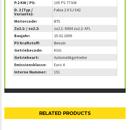
P.2 KW / PS:
105 PS 77 kW
D. 2 (Typ /
Fabia 2 II 5J 542
Variante):
Motorcode:
BTS
Zu2.1: / zu2.2:
zu2.1: 8004 zu2.2: AFL
Baujahr:
25.02.2009
P3 Kraftstoff:
Benzin
Getriebecode:
KGG
Getriebeart:
Automatikgetriebe
Emissionsklasse:
Euro 4
Interne Nummer:
151
RELATED PRODUCTS