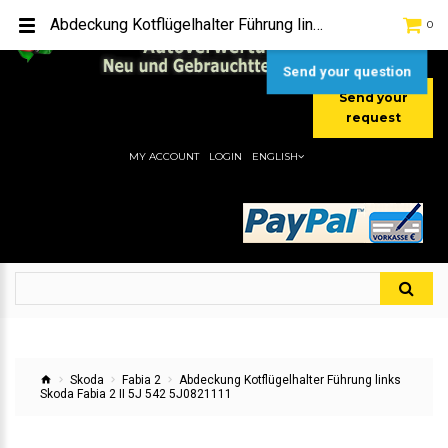
TEL:
[+49] (0) 2232-5205
Abdeckung Kotflügelhalter Führung links Skoda Fabia 2 II 5J 542 5J0821111
0
MOBIL:
[+49] (0) 157 / 77713535
MOBIL:
[+49] (0) 177 / 4080033
Send your question
Send your
request
MY ACCOUNT
LOGIN
ENGLISH
Skoda
Fabia 2
Abdeckung Kotflügelhalter Führung links
Skoda Fabia 2 II 5J 542 5J0821111