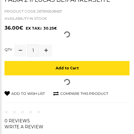
PRODUCT CODE:267596308657
AVAILABILITY:IN STOCK
36.00€
EX TAX:: 30.25€
QTY
Add to Cart
ADD TO WISH LIST
COMPARE THIS PRODUCT
0 REVIEWS
WRITE A REVIEW