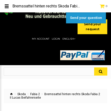
TEL:
[+49] (0) 2232-5205
Bremssattel hinten rechts Skoda Fabia 2 II Lucas Beifahrerseite
0
MOBIL:
[+49] (0) 157 / 77713535
MOBIL:
[+49] (0) 177 / 4080033
Send your question
Send your
request
MY ACCOUNT
LOGIN
ENGLISH
Skoda
Fabia 2
Bremssattel hinten rechts Skoda Fabia 2
II Lucas Beifahrerseite