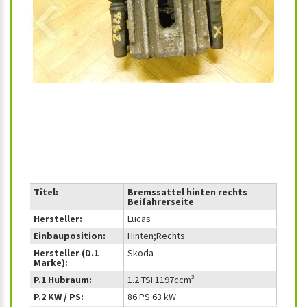
‹
›
Titel:
Bremssattel hinten rechts
Beifahrerseite
Hersteller:
Lucas
Einbauposition:
Hinten;Rechts
Hersteller (D.1
Skoda
Marke):
P.1 Hubraum:
1.2 TSI 1197ccm³
P.2 KW / PS:
86 PS 63 kW