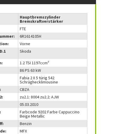
Hauptbremszylinder
Bremskraftverstärker
FTE
nummer:
6R1614105H
tion:
Vorne
(D.1
Skoda
m:
1.2 TSI 1197ccm³
86 PS 63 kW
Fabia 2 II 5 türig 542
Schräghecklimousine
:
CBZA
2:
zu2.1: 8004 zu2.2: AJW
05.03.2010
:
Farbcode 9202 Farbe Cappuccino
Beige Metallic
f:
Benzin
de:
MFX