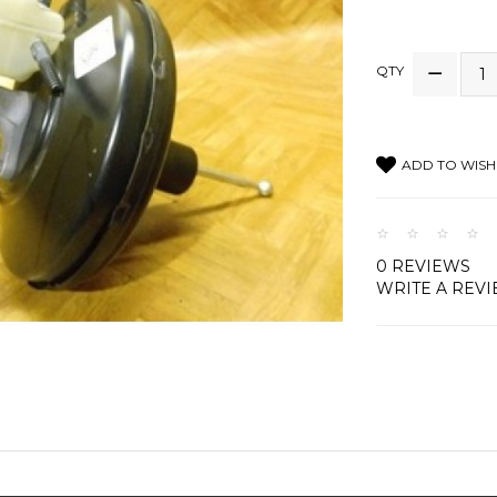
QTY
ADD TO WISH 
0 REVIEWS
WRITE A REV