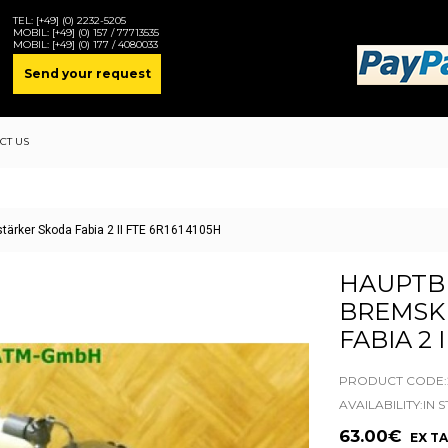
TEL:
[+49] (0) 2232-5205
MOBIL:
[+49] (0) 157 / 77713535
MOBIL:
[+49] (0) 177 / 4080033
Send your request
CT US
tärker Skoda Fabia 2 II FTE 6R1614105H
HAUPTB
BREMSK
FABIA 2 
PRODUCT CODE:
AVAILABILITY:IN 
63.00€
EX TA