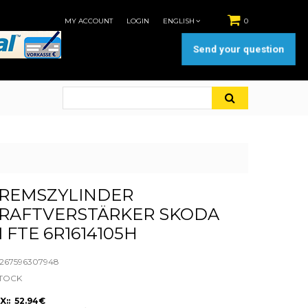
MY ACCOUNT
LOGIN
ENGLISH
0
Send your question
REMSZYLINDER
RAFTVERSTÄRKER SKODA
II FTE 6R1614105H
267596307948
STOCK
X:: 52.94€