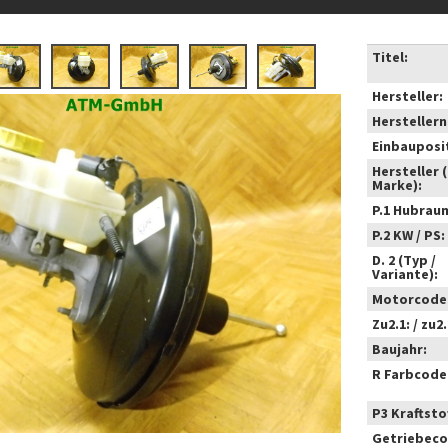
Titel:
Hersteller:
Hersteller
Einbauposi
Hersteller 
Marke):
P.1 Hubrau
P.2 KW / PS:
D. 2 (Typ /
Variante):
Motorcode
Zu2.1: / zu2.
Baujahr:
R Farbcode
P3 Kraftstof
Getriebeco