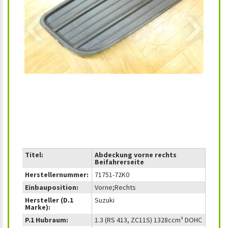
‹
›
Titel:
Abdeckung vorne rechts
Beifahrerseite
Herstellernummer:
71751-72K0
Einbauposition:
Vorne;Rechts
Hersteller (D.1
Suzuki
Marke):
P.1 Hubraum:
1.3 (RS 413, ZC11S) 1328ccm³ DOHC