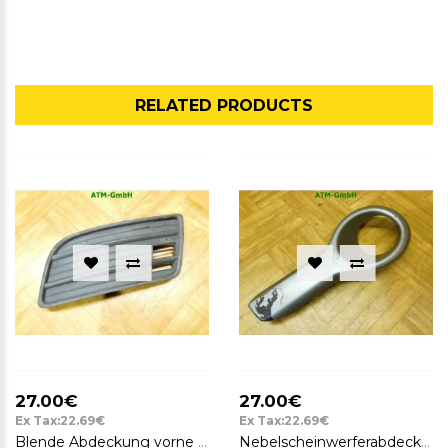
RELATED PRODUCTS
27.00€
27.00€
Ex Tax:22.69€
Ex Tax:22.69€
Blende Abdeckung vorne links Suzuki Swift 3 III Fahrerseite 71761-72K0
Nebelscheinwerferabdeckung Abdeckung Opel Agila B rechts 71751-52K1R