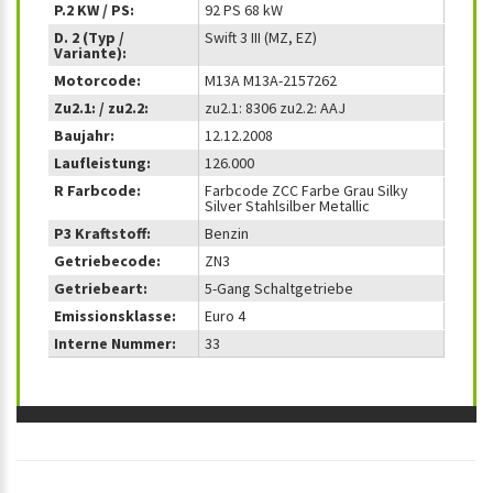
P.2 KW / PS:
92 PS 68 kW
D. 2 (Typ /
Swift 3 III (MZ, EZ)
Variante):
Motorcode:
M13A M13A-2157262
Zu2.1: / zu2.2:
zu2.1: 8306 zu2.2: AAJ
Baujahr:
12.12.2008
Laufleistung:
126.000
R Farbcode:
Farbcode ZCC Farbe Grau Silky
Silver Stahlsilber Metallic
P3 Kraftstoff:
Benzin
Getriebecode:
ZN3
Getriebeart:
5-Gang Schaltgetriebe
Emissionsklasse:
Euro 4
Interne Nummer:
33