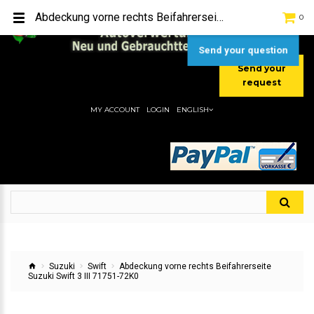
TEL:
[+49] (0) 2232-5205
Abdeckung vorne rechts Beifahrerseite Suzuki Swift 3 III 71751-72K0
0
MOBIL:
[+49] (0) 157 / 77713535
MOBIL:
[+49] (0) 177 / 4080033
Send your question
Send your
request
MY ACCOUNT
LOGIN
ENGLISH
Suzuki
Swift
Abdeckung vorne rechts Beifahrerseite
Suzuki Swift 3 III 71751-72K0