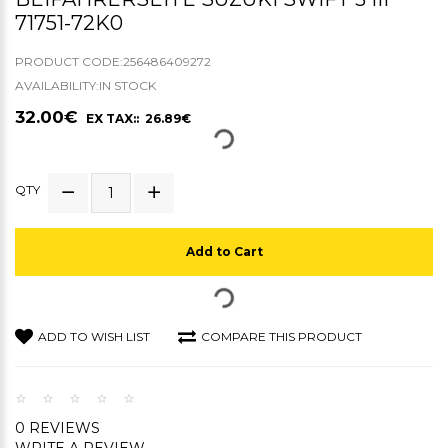
71751-72K0
PRODUCT CODE:256486409272
AVAILABILITY:IN STOCK
32.00€
EX TAX:: 26.89€
QTY
Add to Cart
ADD TO WISH LIST
COMPARE THIS PRODUCT
0 REVIEWS