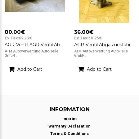
80.00€
36.00€
Ex Tax:67.23€
Ex Tax:30.25€
AGR-Ventil AGR Ventil Abgasrückführventil Fiat Stilo Pierburg 7.22946.20 B714
AGR-Ventil Abgasrückführventil AGR Ventil Opel Vectra B
ATM Autoverwertung Auto-Teile
ATM Autoverwertung Auto-Teile
GmbH ..
GmbH ..
Add to Cart
Add to Cart
INFORMATION
Imprint
Warranty Declaration
Terms & Conditions