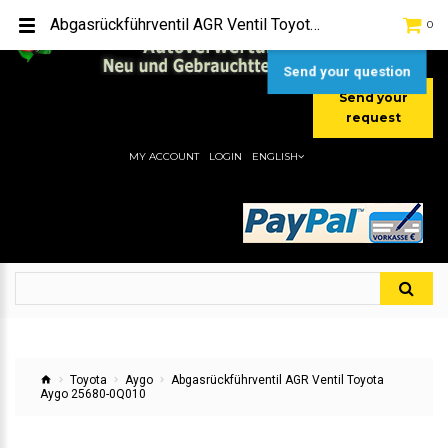
TEL:
[+49] (0) 2232-5205
Abgasrückführventil AGR Ventil Toyota Aygo 25680-0Q010
0
MOBIL:
[+49] (0) 157 / 77713535
MOBIL:
[+49] (0) 177 / 4080033
Send your question
Send your
request
MY ACCOUNT
LOGIN
ENGLISH
Toyota
Aygo
Abgasrückführventil AGR Ventil Toyota
Aygo 25680-0Q010