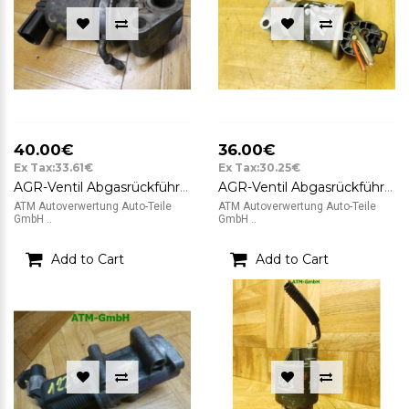
40.00€
36.00€
Ex Tax:33.61€
Ex Tax:30.25€
AGR-Ventil Abgasrückführventil AGR VW Golf 4 IV 1.6 74 kW Motorcode AXP
AGR-Ventil Abgasrückführventil AGR Ventil Daewoo Matiz 96612359
ATM Autoverwertung Auto-Teile
ATM Autoverwertung Auto-Teile
GmbH ..
GmbH ..
Add to Cart
Add to Cart