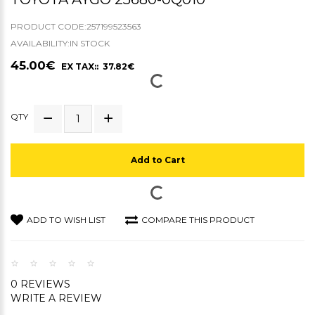
PRODUCT CODE:257199523563
AVAILABILITY:IN STOCK
45.00€
EX TAX:: 37.82€
QTY
Add to Cart
ADD TO WISH LIST
COMPARE THIS PRODUCT
0 REVIEWS
WRITE A REVIEW