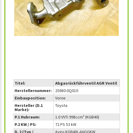
‹
›
Titel:
Abgasrückführventil AGR Ventil
Herstellernummer:
25680-0Q010
Einbauposition:
Vorne
Hersteller (D.1
Toyota
Marke):
P.1 Hubraum:
1.0 VVTi 998ccm³ (KGB40)
P.2 KW / PS:
72 PS 53 kW
D. 2 (Typ /
Aygo KGB40L-AHGGKW