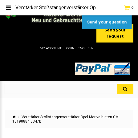
TEL:
[+49] (0) 2232-5205
Verstärker Stoßstangenverstärker Opel Meriva hinten GM 13190884 3347B
0
MOBIL:
[+49] (0) 157 / 77713535
MOBIL:
[+49] (0) 177 / 4080033
Send your question
Send your
request
MY ACCOUNT
LOGIN
ENGLISH
Verstärker Stoßstangenverstärker Opel Meriva hinten GM
13190884 3347B