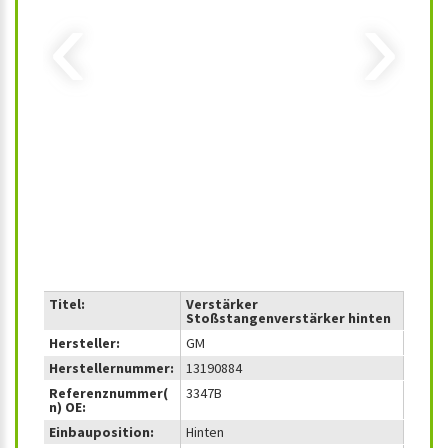
‹
›
Titel:
Verstärker
Stoßstangenverstärker hinten
Hersteller:
GM
Herstellernummer:
13190884
Referenznummer(
3347B
n) OE:
Einbauposition:
Hinten