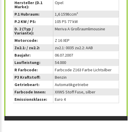
Hersteller (D.1
Opel
Marke):
P.1 Hubraum:
1,6 1598ccm³
P.2 KW / PS:
105 PS 77 kW
D. 2 (Typ /
Meriva A Großraumlimousine
Variante):
Motorcode:
Z 16 XEP
Zu2.1: / zu2.2:
zu2.1: 0035 zu2.2: AAB
Baujahr:
06.07.2007
Laufleistung:
54.000
R Farbcode:
Farbcode Z163 Farbe Lichtsilber
P3 Kraftstoff:
Benzin
Getriebeart:
Automatikgetriebe
Farbcode Innen:
XXWS Stoff Fuse, silber
Emissionsklasse:
Euro 4