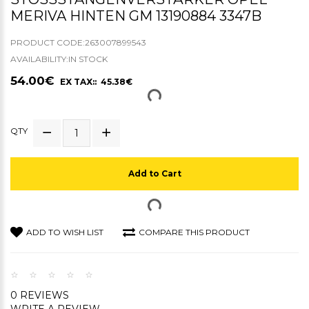
ERIVA HINTEN GM 13190884 3347B
PRODUCT CODE:263007899543
AVAILABILITY:IN STOCK
54.00€
EX TAX:: 45.38€
QTY
Add to Cart
ADD TO WISH LIST
COMPARE THIS PRODUCT
0 REVIEWS