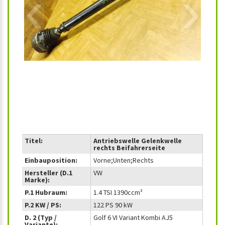
‹
›
Titel:
Antriebswelle Gelenkwelle
rechts Beifahrerseite
Einbauposition:
Vorne;Unten;Rechts
Hersteller (D.1
VW
Marke):
P.1 Hubraum:
1.4 TSI 1390ccm³
P.2 KW / PS:
122 PS 90 kW
D. 2 (Typ /
Golf 6 VI Variant Kombi AJ5
Variante):