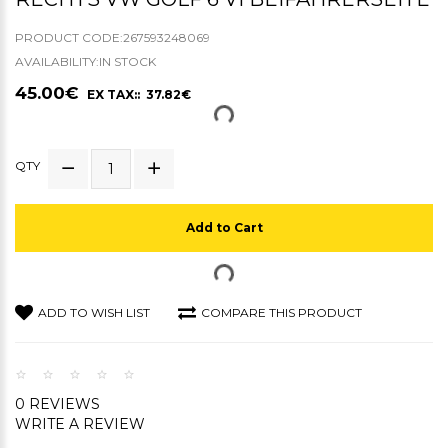
PRODUCT CODE:267593248069
AVAILABILITY:IN STOCK
45.00€
EX TAX:: 37.82€
QTY
Add to Cart
ADD TO WISH LIST
COMPARE THIS PRODUCT
0 REVIEWS
WRITE A REVIEW