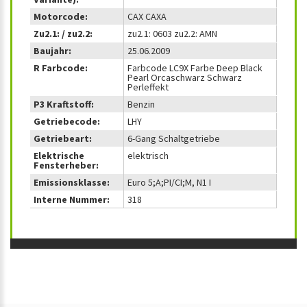
Motorcode:
CAX CAXA
Zu2.1: / zu2.2:
zu2.1: 0603 zu2.2: AMN
Baujahr:
25.06.2009
R Farbcode:
Farbcode LC9X Farbe Deep Black
Pearl Orcaschwarz Schwarz
Perleffekt
P3 Kraftstoff:
Benzin
Getriebecode:
LHY
Getriebeart:
6-Gang Schaltgetriebe
Elektrische
elektrisch
Fensterheber:
Emissionsklasse:
Euro 5;A;PI/CI;M, N1 I
Interne Nummer:
318