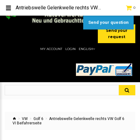
TEL:
[+49] (0) 2232-5205
Antriebswelle Gelenkwelle rechts VW Golf 6 VI Beifahrerseite
0
MOBIL:
[+49] (0) 157 / 77713535
MOBIL:
[+49] (0) 177 / 4080033
Send your question
Send your
request
MY ACCOUNT
LOGIN
ENGLISH
VW
Golf 6
Antriebswelle Gelenkwelle rechts VW Golf 6
VI Beifahrerseite