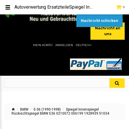
TEL:
[+49] (0) 2232-5205
Autoverwertung ErsatzteileSpiegel Innenspiegel Rückischtspiegel BMW E36 0210072 006199 1928939 51034Hier gibt es viele Autoersatzteile, günstigen Preise, gute Qualität
0
MOBIL:
[+49] (0) 157 / 77713535
MOBIL:
[+49] (0) 177 / 4080033
Nachricht schicken
Nachricht an
uns
MEIN KONTO
ANMELDEN
DEUTSCH
BMW
E-36 (1990-1998)
Spiegel Innenspiegel
Rückischtspiegel BMW E36 0210072 006199 1928939 51034