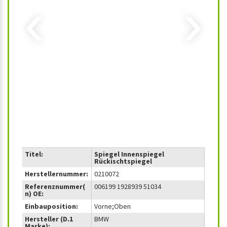
‹
›
Titel:
Spiegel Innenspiegel
Rückischtspiegel
Herstellernummer:
0210072
Referenznummer(
006199 1928939 51034
n) OE:
Einbauposition:
Vorne;Oben
Hersteller (D.1
BMW
Marke):