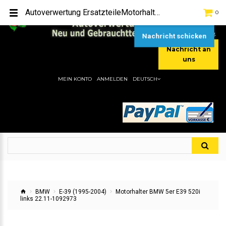
TEL:
[+49] (0) 2232-5205
Autoverwertung ErsatzteileMotorhalter BMW 5er E39 520i links 22.11-1092973Hier gibt es viele Autoersatzteile, günstigen Preise, gute Qualität
0
MOBIL:
[+49] (0) 157 / 77713535
MOBIL:
[+49] (0) 177 / 4080033
Nachricht schicken
Nachricht an
uns
MEIN KONTO
ANMELDEN
DEUTSCH
BMW
E-39 (1995-2004)
Motorhalter BMW 5er E39 520i
links 22.11-1092973