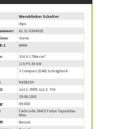
Warnblinker Schalter
Alps
nummer:
61.31-8364928
tion:
Vorne
(D.1
BMW
m:
316 ti 1796ccm³
115 PS 85 kW
3 Compact (E46) Schrägheck
:
N42B18A
2:
zu2.1: 0005 zu2.2: 716
29.06.2001
g:
89.000
:
Farbcode 364/5 Farbe Topasblau
Blau
f:
Benzin