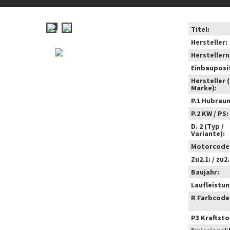
Titel:
Hersteller:
Hersteller
Einbauposi
Hersteller 
Marke):
P.1 Hubrau
P.2 KW / PS:
D. 2 (Typ /
Variante):
Motorcode
Zu2.1: / zu2.
Baujahr:
Laufleistun
R Farbcode
P3 Kraftstof