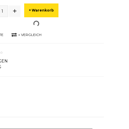
+ Warenkorb
TE
+ VERGLEICH
GEN
G