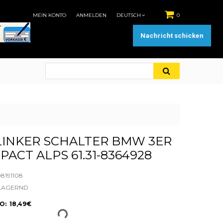
MEIN KONTO
ANMELDEN
DEUTSCH
0
Nachricht schicken
INKER SCHALTER BMW 3ER
PACT ALPS 61.31-8364928
8191108
LAGERND
: 18,49€