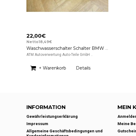
22,00€
Netto18,49€
Waschwasserschalter Schalter BMW 3er E46 Compact LK 8363669m 01204020
ATM Autoverwertung Auto-Teile GmbH ..
+ Warenkorb
Details
INFORMATION
MEIN 
Gewährleistungserklärung
Anmelde
Impressum
Meine Be
Allgemeine Geschäftsbedingungen und
Gutschei
Kundeninformationen