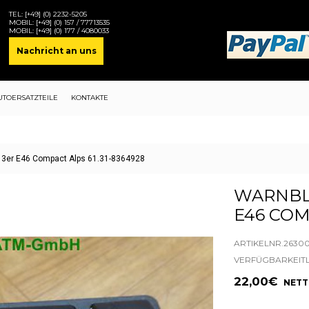
TEL:
[+49] (0) 2232-5205
MOBIL:
[+49] (0) 157 / 77713535
MOBIL:
[+49] (0) 177 / 4080033
Nachricht an uns
UTOERSATZTEILE
KONTAKTE
 3er E46 Compact Alps 61.31-8364928
WARNBL
E46 COM
ARTIKELNR.26300
VERFÜGBARKEIT
22,00€
NETTO