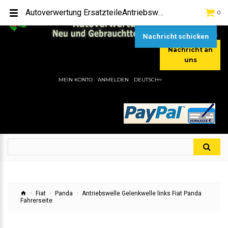
TEL:
[+49] (0) 2232-5205
Autoverwertung ErsatzteileAntriebswelle Gelenkwelle links Fiat Panda FahrerseiteHier gibt es viele Autoersatzteile, günstigen Preise, gute Qualität
0
MOBIL:
[+49] (0) 157 / 77713535
MOBIL:
[+49] (0) 177 / 4080033
Nachricht schicken
Nachricht an
uns
MEIN KONTO
ANMELDEN
DEUTSCH
Fiat
Panda
Antriebswelle Gelenkwelle links Fiat Panda
Fahrerseite