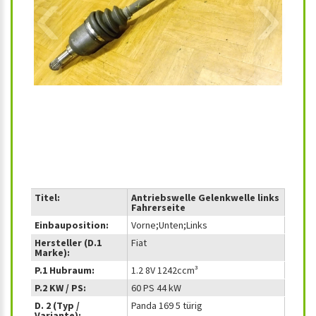
‹
›
Titel:
Antriebswelle Gelenkwelle links
Fahrerseite
Einbauposition:
Vorne;Unten;Links
Hersteller (D.1
Fiat
Marke):
P.1 Hubraum:
1.2 8V 1242ccm³
P.2 KW / PS:
60 PS 44 kW
D. 2 (Typ /
Panda 169 5 türig
Variante):