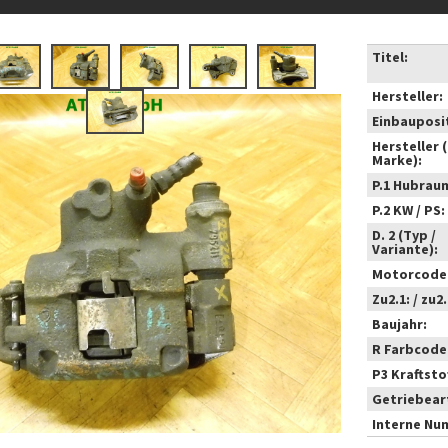
Titel:
Hersteller:
Einbauposi
Hersteller 
Marke):
P.1 Hubrau
P.2 KW / PS:
D. 2 (Typ /
Variante):
Motorcode
Zu2.1: / zu2.
Baujahr:
R Farbcode
P3 Kraftstof
Getriebear
Interne Nu