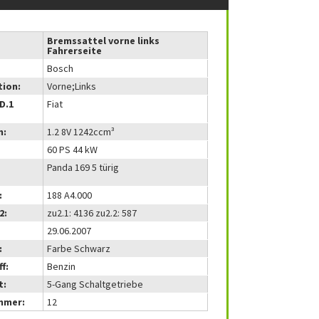
Bremssattel vorne links
Fahrerseite
Bosch
tion:
Vorne;Links
(D.1
Fiat
m:
1.2 8V 1242ccm³
60 PS 44 kW
Panda 169 5 türig
:
188 A4.000
2:
zu2.1: 4136 zu2.2: 587
29.06.2007
:
Farbe Schwarz
f:
Benzin
t:
5-Gang Schaltgetriebe
mmer:
12