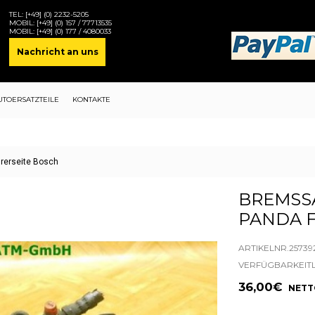
TEL:
[+49] (0) 2232-5205
MOBIL:
[+49] (0) 157 / 77713535
MOBIL:
[+49] (0) 177 / 4080033
Nachricht an uns
UTOERSATZTEILE
KONTAKTE
hrerseite Bosch
BREMSSA
PANDA 
ARTIKELNR.25739
VERFÜGBARKEIT
36,00€
NETTO