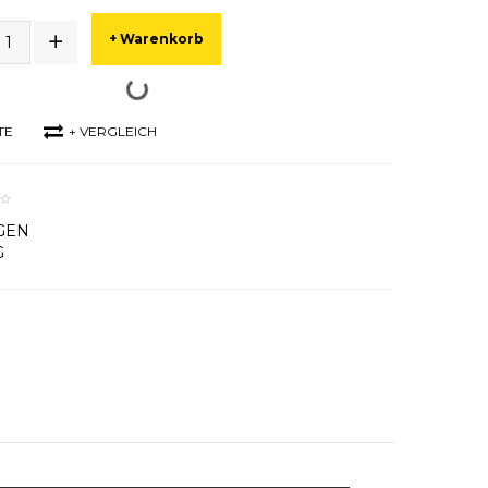
+ Warenkorb
TE
+ VERGLEICH
GEN
G