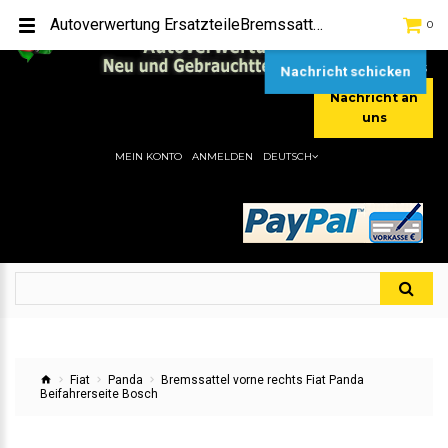
TEL:
[+49] (0) 2232-5205
Autoverwertung ErsatzteileBremssattel vorne rechts Fiat Panda Beifahrerseite BoschHier gibt es viele Autoersatzteile, günstigen Preise, gute Qualität
0
MOBIL:
[+49] (0) 157 / 77713535
MOBIL:
[+49] (0) 177 / 4080033
Nachricht schicken
Nachricht an
uns
MEIN KONTO
ANMELDEN
DEUTSCH
Fiat
Panda
Bremssattel vorne rechts Fiat Panda
Beifahrerseite Bosch