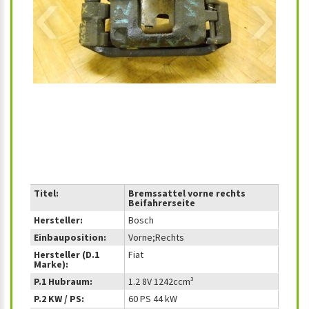
‹
›
Titel:
Bremssattel vorne rechts
Beifahrerseite
Hersteller:
Bosch
Einbauposition:
Vorne;Rechts
Hersteller (D.1
Fiat
Marke):
P.1 Hubraum:
1.2 8V 1242ccm³
P.2 KW / PS:
60 PS 44 kW