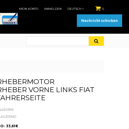
MEIN KONTO
ANMELDEN
DEUTSCH
0
Nachricht schicken
RHEBERMOTOR
HEBER VORNE LINKS FIAT
FAHRERSEITE
5430399
LAGERND
O: 33,61€