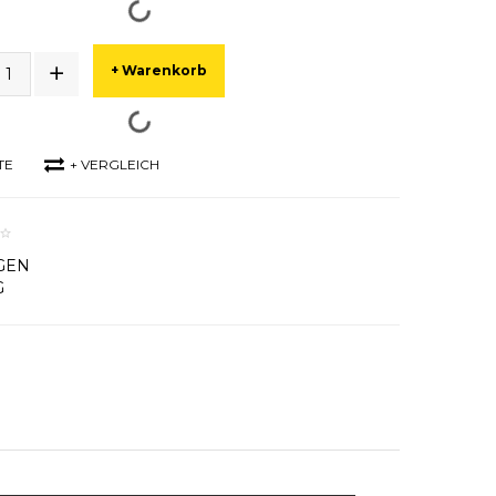
+ Warenkorb
TE
+ VERGLEICH
GEN
G