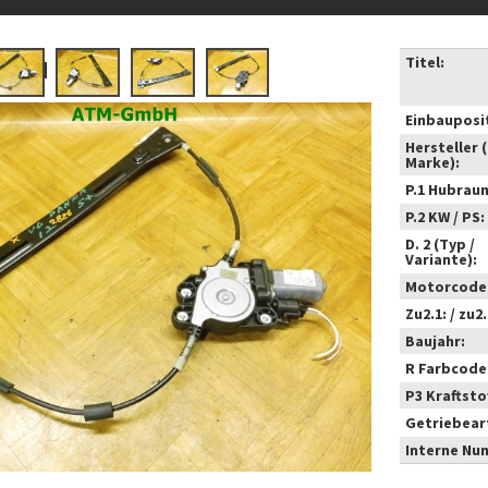
Titel:
Einbauposi
Hersteller 
Marke):
P.1 Hubrau
P.2 KW / PS:
D. 2 (Typ /
Variante):
Motorcode
Zu2.1: / zu2.
Baujahr:
R Farbcode
P3 Kraftstof
Getriebear
Interne Nu