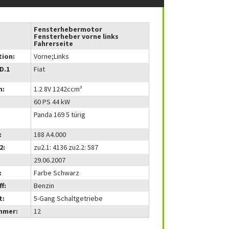
Fensterhebermotor
Fensterheber vorne links
Fahrerseite
tion:
Vorne;Links
(D.1
Fiat
m:
1.2 8V 1242ccm³
60 PS 44 kW
Panda 169 5 türig
:
188 A4.000
2:
zu2.1: 4136 zu2.2: 587
29.06.2007
:
Farbe Schwarz
f:
Benzin
t:
5-Gang Schaltgetriebe
mmer:
12