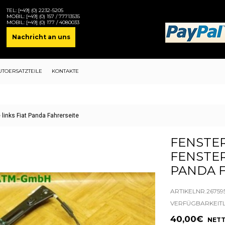
TEL:
[+49] (0) 2232-5205
MOBIL:
[+49] (0) 157 / 77713535
MOBIL:
[+49] (0) 177 / 4080033
Nachricht an uns
UTOERSATZTEILE
KONTAKTE
links Fiat Panda Fahrerseite
FENSTE
FENSTER
PANDA 
ARTIKELNR.26759
VERFÜGBARKEIT
40,00€
NETT