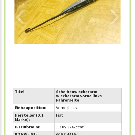
‹
›
Titel:
Scheibenwischerarm
Wischerarm vorne links
Fahrerseite
Einbauposition:
Vorne;Links
Hersteller (D.1
Fiat
Marke):
P.1 Hubraum:
1.2 8V 1242ccm³
P.2 KW / PS:
60 PS 44 kW