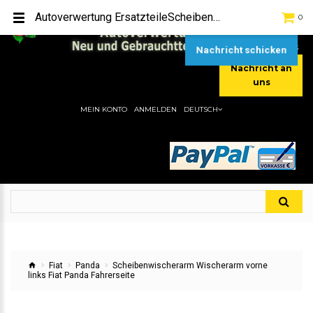
TEL:
[+49] (0) 2232-5205
Autoverwertung ErsatzteileScheibenwischerarm Wischerarm vorne links Fiat Panda FahrerseiteHier gibt es viele Autoersatzteile, günstigen Preise, gute Qualität
0
MOBIL:
[+49] (0) 157 / 77713535
MOBIL:
[+49] (0) 177 / 4080033
Nachricht schicken
Nachricht an
uns
MEIN KONTO
ANMELDEN
DEUTSCH
Fiat
Panda
Scheibenwischerarm Wischerarm vorne
links Fiat Panda Fahrerseite