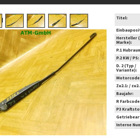
Titel:
Einbauposi
Hersteller 
Marke):
P.1 Hubrau
P.2 KW / PS:
D. 2 (Typ /
Variante):
Motorcode
Zu2.1: / zu2.
Baujahr:
R Farbcode
P3 Kraftstof
Getriebear
Interne Nu