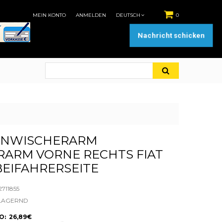
MEIN KONTO
ANMELDEN
DEUTSCH
0
Nachricht schicken
ENWISCHERARM
RARM VORNE RECHTS FIAT
EIFAHRERSEITE
711855
LAGERND
: 26,89€