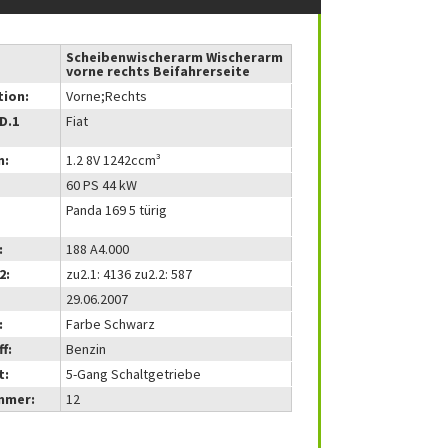
Scheibenwischerarm Wischerarm
vorne rechts Beifahrerseite
tion:
Vorne;Rechts
(D.1
Fiat
m:
1.2 8V 1242ccm³
60 PS 44 kW
Panda 169 5 türig
:
188 A4.000
2:
zu2.1: 4136 zu2.2: 587
29.06.2007
:
Farbe Schwarz
f:
Benzin
t:
5-Gang Schaltgetriebe
mmer:
12