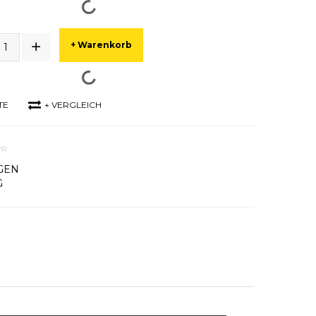
+ Warenkorb
TE
+ VERGLEICH
GEN
G