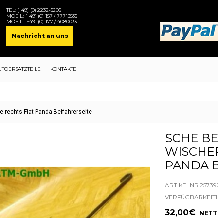
TEL:
[+49] (0) 2232-5205
MOBIL:
[+49] (0) 157 / 77713535
MOBIL:
[+49] (0) 177 / 4080033
Nachricht an uns
UTOERSATZTEILE
KONTAKTE
rechts Fiat Panda Beifahrerseite
SCHEIB
WISCHE
PANDA B
ARTIKELNR.257392
VERFÜGBARKEIT
32,00€
NETTO