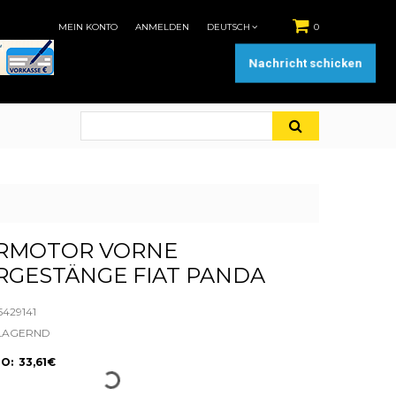
MEIN KONTO
ANMELDEN
DEUTSCH
0
Nachricht schicken
RMOTOR VORNE
RGESTÄNGE FIAT PANDA
5429141
LAGERND
O: 33,61€