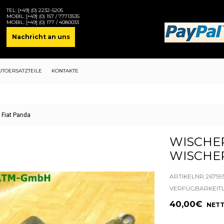
TEL:
[+49] (0) 2232-5205
MOBIL:
[+49] (0) 157 / 77713535
MOBIL:
[+49] (0) 177 / 4080033
Nachricht an uns
UTOERSATZTEILE
KONTAKTE
Fiat Panda
WISCHE
WISCHE
ARTIKELNR.26759
VERFÜGBARKEIT
40,00€
NETT