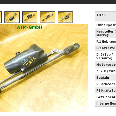
Titel:
Einbauposi
Hersteller 
Marke):
P.1 Hubrau
P.2 KW / PS:
D. 2 (Typ /
Variante):
Motorcode
Zu2.1: / zu2.
Baujahr:
R Farbcode
P3 Kraftstof
Getriebear
Interne Nu