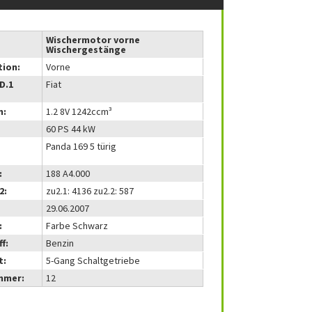
Wischermotor vorne
Wischergestänge
tion:
Vorne
(D.1
Fiat
m:
1.2 8V 1242ccm³
60 PS 44 kW
Panda 169 5 türig
:
188 A4.000
2:
zu2.1: 4136 zu2.2: 587
29.06.2007
:
Farbe Schwarz
f:
Benzin
t:
5-Gang Schaltgetriebe
mmer:
12