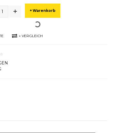
+ Warenkorb
TE
+ VERGLEICH
GEN
G