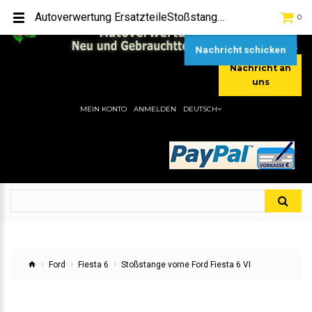
TEL:
[+49] (0) 2232-5205
Autoverwertung ErsatzteileStoßstange vorne Ford Fiesta 6 VIHier gibt es viele Autoersatzteile, günstigen Preise, gute Qualität
0
MOBIL:
[+49] (0) 157 / 77713535
MOBIL:
[+49] (0) 177 / 4080033
Nachricht schicken
Nachricht an
uns
MEIN KONTO
ANMELDEN
DEUTSCH
Ford
Fiesta 6
Stoßstange vorne Ford Fiesta 6 VI