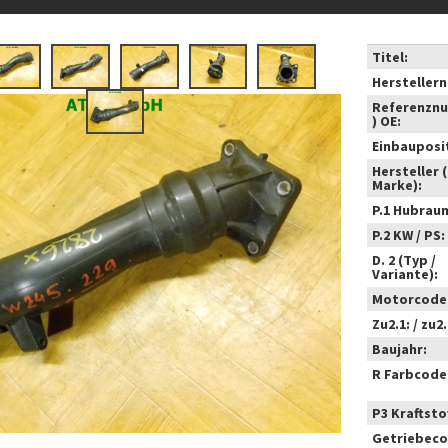
Titel:
Hersteller
Referenzn
) OE:
Einbauposi
Hersteller 
Marke):
P.1 Hubrau
P.2 KW / PS:
D. 2 (Typ /
Variante):
Motorcode
Zu2.1: / zu2.
Baujahr:
R Farbcode
P3 Kraftstof
Getriebeco