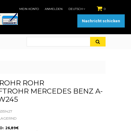
MEIN KONTO
ANMELDEN
DEUTSCH
0
Nachricht schicken
ROHR ROHR
FTROHR MERCEDES BENZ A-
W245
5351427
LAGERND
: 26,89€