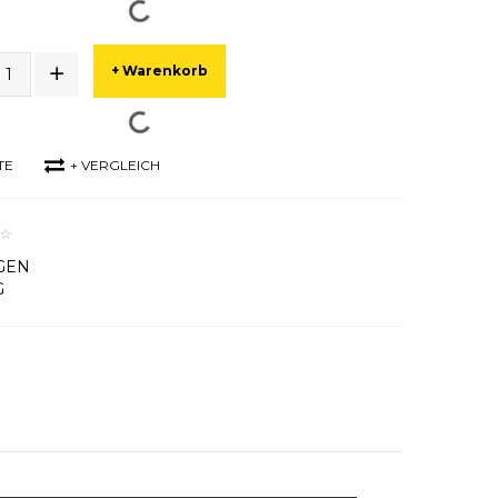
+ Warenkorb
TE
+ VERGLEICH
GEN
G