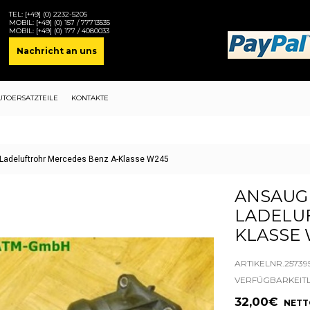
TEL:
[+49] (0) 2232-5205
MOBIL:
[+49] (0) 157 / 77713535
MOBIL:
[+49] (0) 177 / 4080033
Nachricht an uns
UTOERSATZTEILE
KONTAKTE
Ladeluftrohr Mercedes Benz A-Klasse W245
ANSAUG
LADELU
KLASSE 
ARTIKELNR.25739
VERFÜGBARKEIT
32,00€
NETTO