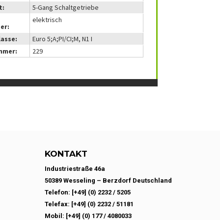
t:
5-Gang Schaltgetriebe
elektrisch
er:
lasse:
Euro 5;A;PI/CI;M, N1 I
mmer:
229
KONTAKT
Industriestraße 46a
50389 Wesseling – Berzdorf Deutschland
Telefon: [+49] (0) 2232 / 5205
Telefax: [+49] (0) 2232 / 51181
Mobil: [+49] (0) 177 / 4080033