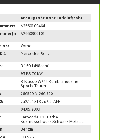
Ansaugrohr Rohr Ladeluftrohr
nummer:
A2660100464
ummer(n
A2660900101
tion:
Vorne
(D.1
Mercedes Benz
m:
B 160 1498ccm³
95 PS 70 kW
B-Klasse W245 Kombilimousine
Sports Tourer
:
266920 M 266.920
2:
zu2.1: 1313 zu2.2: AFH
04.05.2009
:
Farbcode 191 Farbe
Kosmosschwarz Schwarz Metallic
f:
Benzin
de:
716526