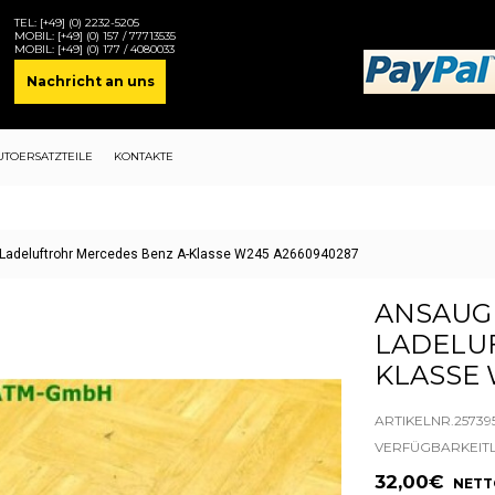
TEL:
[+49] (0) 2232-5205
MOBIL:
[+49] (0) 157 / 77713535
MOBIL:
[+49] (0) 177 / 4080033
Nachricht an uns
UTOERSATZTEILE
KONTAKTE
 Ladeluftrohr Mercedes Benz A-Klasse W245 A2660940287
ANSAUG
LADELU
KLASSE 
ARTIKELNR.257395
VERFÜGBARKEIT
32,00€
NETTO