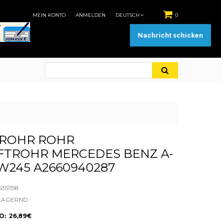
MEIN KONTO
ANMELDEN
DEUTSCH
0
Nachricht schicken
ROHR ROHR
FTROHR MERCEDES BENZ A-
W245 A2660940287
351158
LAGERND
: 26,89€