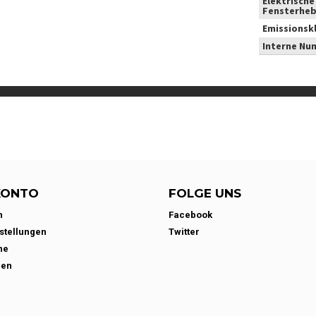
Elektrische
Fensterheb
Emissionsk
Interne Nu
KONTO
FOLGE UNS
n
Facebook
stellungen
Twitter
ne
den