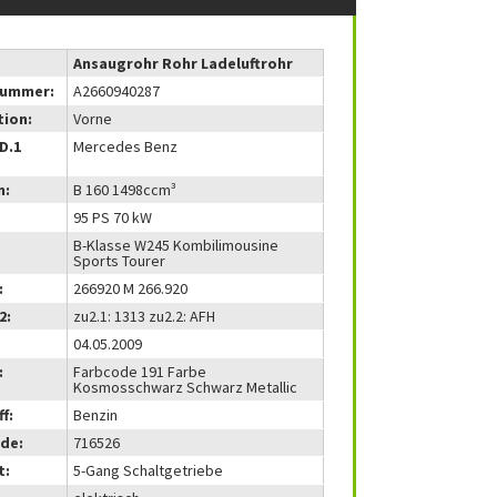
Ansaugrohr Rohr Ladeluftrohr
nummer:
A2660940287
tion:
Vorne
(D.1
Mercedes Benz
m:
B 160 1498ccm³
95 PS 70 kW
B-Klasse W245 Kombilimousine
Sports Tourer
:
266920 M 266.920
2:
zu2.1: 1313 zu2.2: AFH
04.05.2009
:
Farbcode 191 Farbe
Kosmosschwarz Schwarz Metallic
f:
Benzin
de:
716526
t:
5-Gang Schaltgetriebe