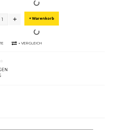
+ Warenkorb
TE
+ VERGLEICH
GEN
G