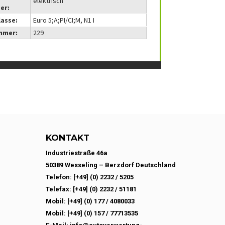
elektrisch
er:
lasse:
Euro 5;A;PI/CI;M, N1 I
mmer:
229
KONTAKT
Industriestraße 46a
50389 Wesseling – Berzdorf Deutschland
Telefon: [+49] (0) 2232 / 5205
Telefax: [+49] (0) 2232 / 51181
Mobil: [+49] (0) 177 / 4080033
Mobil: [+49] (0) 157 / 77713535