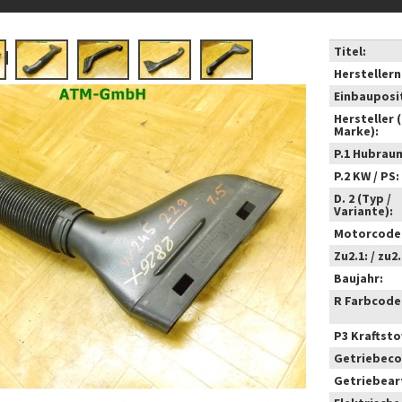
Titel:
Hersteller
Einbauposi
Hersteller 
Marke):
P.1 Hubrau
P.2 KW / PS:
D. 2 (Typ /
Variante):
Motorcode
Zu2.1: / zu2.
Baujahr:
R Farbcode
P3 Kraftstof
Getriebeco
Getriebear