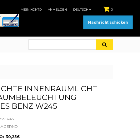
MEIN KONTO
ANMELDEN
DEUTSCH
0
Nachricht schicken
UCHTE INNENRAUMLICHT
AUMBELEUCHTUNG
ES BENZ W245
7295745
LAGERND
: 30,25€