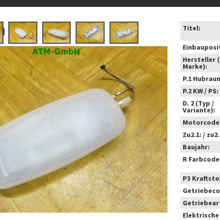
Titel:
Einbauposi
Hersteller 
Marke):
P.1 Hubrau
P.2 KW / PS:
D. 2 (Typ /
Variante):
Motorcode
Zu2.1: / zu2.
Baujahr:
R Farbcode
P3 Kraftstof
Getriebeco
Getriebear
Elektrische