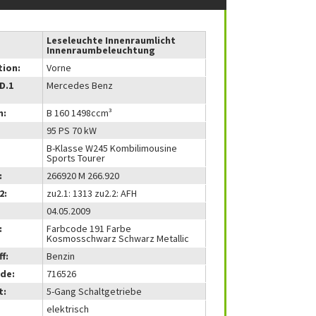
Leseleuchte Innenraumlicht
Innenraumbeleuchtung
tion:
Vorne
(D.1
Mercedes Benz
m:
B 160 1498ccm³
95 PS 70 kW
B-Klasse W245 Kombilimousine
Sports Tourer
:
266920 M 266.920
2:
zu2.1: 1313 zu2.2: AFH
04.05.2009
:
Farbcode 191 Farbe
Kosmosschwarz Schwarz Metallic
f:
Benzin
de:
716526
t:
5-Gang Schaltgetriebe
elektrisch