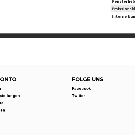
Fensterheb
Emissionsk
Interne Nu
KONTO
FOLGE UNS
n
Facebook
stellungen
Twitter
ne
den