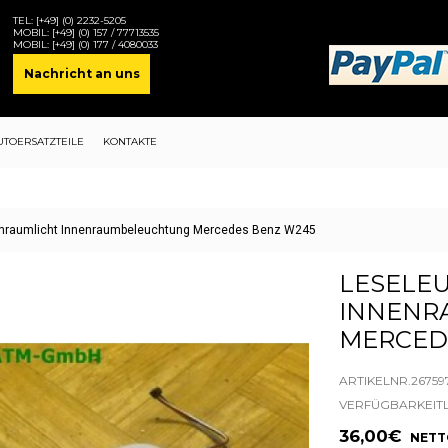
TEL:
[+49] (0) 2232-5205
MOBIL:
[+49] (0) 157 / 77713535
MOBIL:
[+49] (0) 177 / 4080033
Nachricht an uns
UTOERSATZTEILE
KONTAKTE
enraumlicht Innenraumbeleuchtung Mercedes Benz W245
LESELE
INNENR
MERCED
ARTIKELNR.26759
VERFÜGBARKEIT
36,00€
NETTO