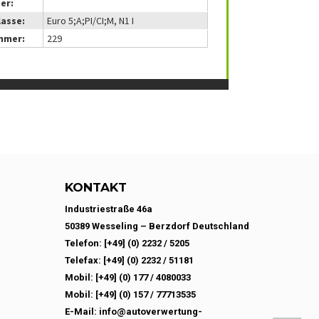
er:
lasse:
Euro 5;A;PI/CI;M, N1 I
mmer:
229
KONTAKT
Industriestraße 46a
50389 Wesseling – Berzdorf Deutschland
Telefon: [+49] (0) 2232 / 5205
Telefax: [+49] (0) 2232 / 51181
Mobil: [+49] (0) 177 / 4080033
Mobil: [+49] (0) 157 / 77713535
E-Mail: info@autoverwertung-