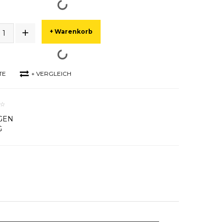
+ Warenkorb
TE
+ VERGLEICH
GEN
G