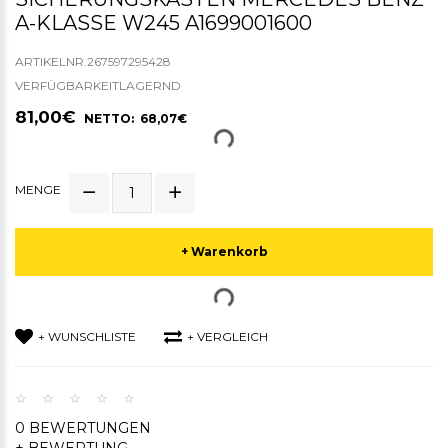
A-KLASSE W245 A1699001600
ARTIKELNR.267597295428
VERFÜGBARKEITLAGERND
81,00€
NETTO: 68,07€
MENGE
+ Warenkorb
+ WUNSCHLISTE
+ VERGLEICH
0 BEWERTUNGEN