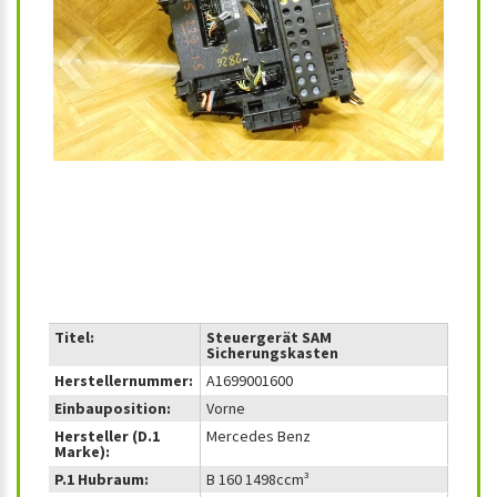
‹
›
Titel:
Steuergerät SAM
Sicherungskasten
Herstellernummer:
A1699001600
Einbauposition:
Vorne
Hersteller (D.1
Mercedes Benz
Marke):
P.1 Hubraum:
B 160 1498ccm³