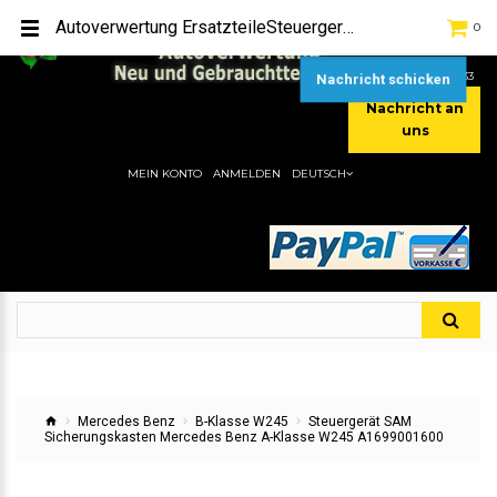
TEL:
[+49] (0) 2232-5205
Autoverwertung ErsatzteileSteuergerät SAM Sicherungskasten Mercedes Benz A-Klasse W245 A1699001600Hier gibt es viele Autoersatzteile, günstigen Preise, gute Qualität
0
MOBIL:
[+49] (0) 157 / 77713535
MOBIL:
[+49] (0) 177 / 4080033
Nachricht schicken
Nachricht an
uns
MEIN KONTO
ANMELDEN
DEUTSCH
Mercedes Benz
B-Klasse W245
Steuergerät SAM
Sicherungskasten Mercedes Benz A-Klasse W245 A1699001600