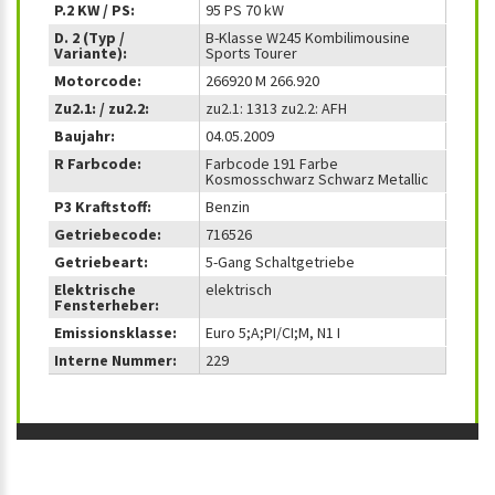
P.2 KW / PS:
95 PS 70 kW
D. 2 (Typ /
B-Klasse W245 Kombilimousine
Variante):
Sports Tourer
Motorcode:
266920 M 266.920
Zu2.1: / zu2.2:
zu2.1: 1313 zu2.2: AFH
Baujahr:
04.05.2009
R Farbcode:
Farbcode 191 Farbe
Kosmosschwarz Schwarz Metallic
P3 Kraftstoff:
Benzin
Getriebecode:
716526
Getriebeart:
5-Gang Schaltgetriebe
Elektrische
elektrisch
Fensterheber:
Emissionsklasse:
Euro 5;A;PI/CI;M, N1 I
Interne Nummer:
229