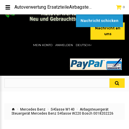
TEL:
[+49] (0) 2232-5205
Autoverwertung ErsatzteileAirbagsteuergerät Steuergerät Mercedes Benz S-Klasse W220 Bosch 0018202226Hier gibt es viele Autoersatzteile, günstigen Preise, gute Qualität
0
MOBIL:
[+49] (0) 157 / 77713535
MOBIL:
[+49] (0) 177 / 4080033
Nachricht schicken
Nachricht an
uns
MEIN KONTO
ANMELDEN
DEUTSCH
Mercedes Benz
S-Klasse W140
Airbagsteuergerät
Steuergerät Mercedes Benz S-Klasse W220 Bosch 0018202226