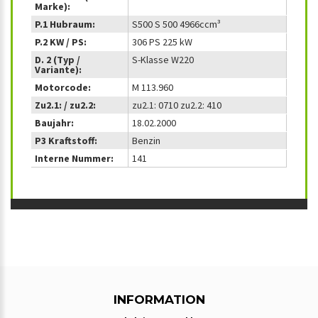
Marke):
P.1 Hubraum:
S500 S 500 4966ccm³
P.2 KW / PS:
306 PS 225 kW
D. 2 (Typ /
S-Klasse W220
Variante):
Motorcode:
M 113.960
Zu2.1: / zu2.2:
zu2.1: 0710 zu2.2: 410
Baujahr:
18.02.2000
P3 Kraftstoff:
Benzin
Interne Nummer:
141
INFORMATION