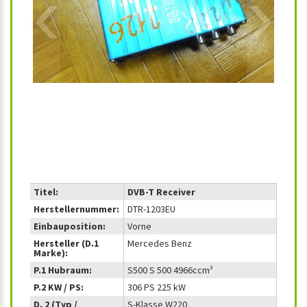
‹
›
Titel:
DVB-T Receiver
Herstellernummer:
DTR-1203EU
Einbauposition:
Vorne
Hersteller (D.1
Mercedes Benz
Marke):
P.1 Hubraum:
S500 S 500 4966ccm³
P.2 KW / PS:
306 PS 225 kW
D. 2 (Typ /
S-Klasse W220