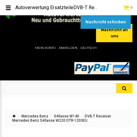
TEL:
[+49] (0) 2232-5205
Autoverwertung ErsatzteileDVB-T Receiver Mercedes Benz S-Klasse W220 DTR-1203EUHier gibt es viele Autoersatzteile, günstigen Preise, gute Qualität
0
MOBIL:
[+49] (0) 157 / 77713535
MOBIL:
[+49] (0) 177 / 4080033
Nachricht schicken
Nachricht an
uns
MEIN KONTO
ANMELDEN
DEUTSCH
Mercedes Benz
S-Klasse W140
DVB-T Receiver
Mercedes Benz S-Klasse W220 DTR-1203EU