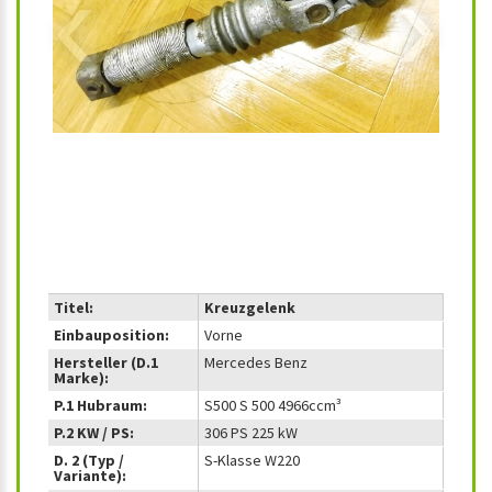
‹
›
Titel:
Kreuzgelenk
Einbauposition:
Vorne
Hersteller (D.1
Mercedes Benz
Marke):
P.1 Hubraum:
S500 S 500 4966ccm³
P.2 KW / PS:
306 PS 225 kW
D. 2 (Typ /
S-Klasse W220
Variante):