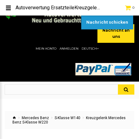
TEL:
[+49] (0) 2232-5205
Autoverwertung ErsatzteileKreuzgelenk Mercedes Benz S-Klasse W220Hier gibt es viele Autoersatzteile, günstigen Preise, gute Qualität
0
MOBIL:
[+49] (0) 157 / 77713535
MOBIL:
[+49] (0) 177 / 4080033
Nachricht schicken
Nachricht an
uns
MEIN KONTO
ANMELDEN
DEUTSCH
Mercedes Benz
S-Klasse W140
Kreuzgelenk Mercedes
Benz S-Klasse W220