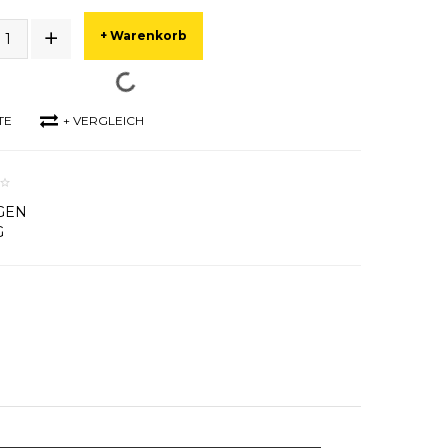
+ Warenkorb
TE
+ VERGLEICH
GEN
G