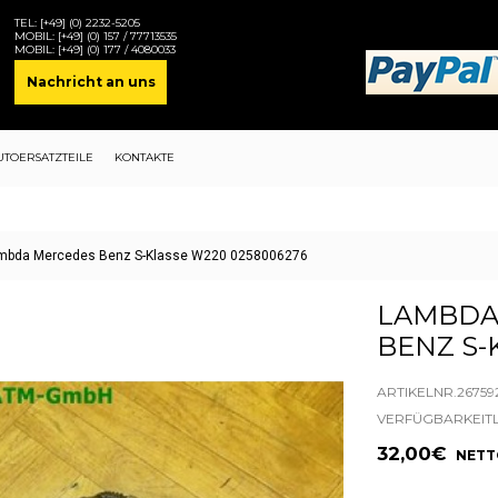
TEL:
[+49] (0) 2232-5205
MOBIL:
[+49] (0) 157 / 77713535
MOBIL:
[+49] (0) 177 / 4080033
Nachricht an uns
UTOERSATZTEILE
KONTAKTE
bda Mercedes Benz S-Klasse W220 0258006276
LAMBDA
BENZ S-
ARTIKELNR.26759
VERFÜGBARKEIT
32,00€
NETTO