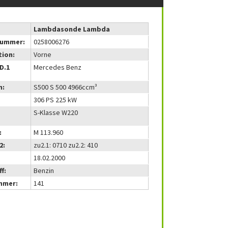
Lambdasonde Lambda
nummer:
0258006276
tion:
Vorne
(D.1
Mercedes Benz
m:
S500 S 500 4966ccm³
306 PS 225 kW
S-Klasse W220
:
M 113.960
2:
zu2.1: 0710 zu2.2: 410
18.02.2000
f:
Benzin
mmer:
141