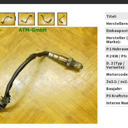
Titel:
Hersteller
Einbauposi
Hersteller 
Marke):
P.1 Hubrau
P.2 KW / PS:
D. 2 (Typ /
Variante):
Motorcode
Zu2.1: / zu2.
Baujahr:
P3 Kraftstof
Interne Nu