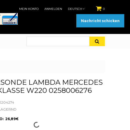
MEIN KONTO
ANMELDEN
DEUTSCH
0
Nachricht schicken
SONDE LAMBDA MERCEDES
KLASSE W220 0258006276
2204274
LAGERND
: 26,89€