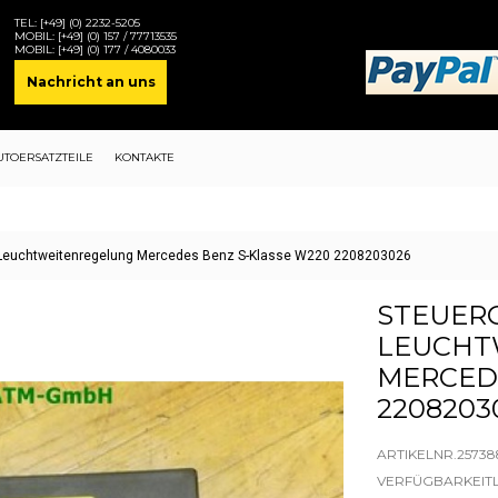
TEL:
[+49] (0) 2232-5205
MOBIL:
[+49] (0) 157 / 77713535
MOBIL:
[+49] (0) 177 / 4080033
Nachricht an uns
UTOERSATZTEILE
KONTAKTE
 Leuchtweitenregelung Mercedes Benz S-Klasse W220 2208203026
STEUER
LEUCHT
MERCEDE
2208203
ARTIKELNR.2573
VERFÜGBARKEIT