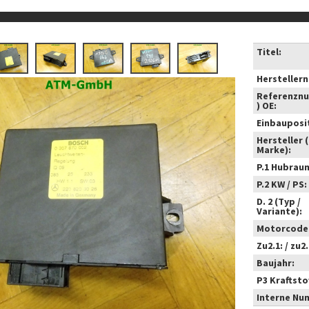
Titel:
Hersteller
Referenzn
) OE:
Einbauposi
Hersteller 
Marke):
P.1 Hubrau
P.2 KW / PS:
D. 2 (Typ /
Variante):
Motorcode
Zu2.1: / zu2.
Baujahr:
P3 Kraftstof
Interne Nu