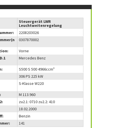
Steuergerät LWR
Leuchtweitenregelung
nummer:
2208203026
ummer(n
0307870002
tion:
Vorne
(D.1
Mercedes Benz
m:
S500 S 500 4966ccm³
306 PS 225 kW
S-Klasse W220
:
M 113.960
2:
zu2.1: 0710 zu2.2: 410
18.02.2000
f:
Benzin
mmer:
141