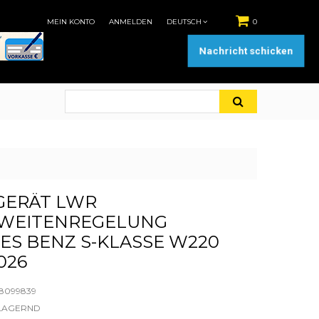
MEIN KONTO
ANMELDEN
DEUTSCH
0
Nachricht schicken
GERÄT LWR
WEITENREGELUNG
S BENZ S-KLASSE W220
026
88099839
LAGERND