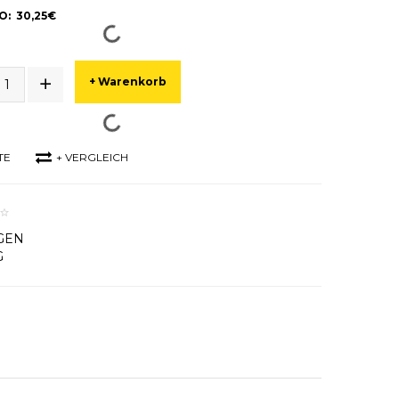
: 30,25€
+ Warenkorb
TE
+ VERGLEICH
GEN
G