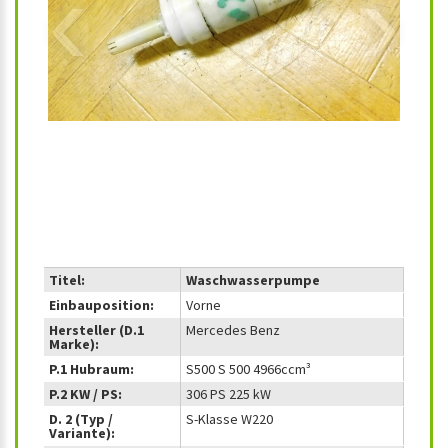
‹
›
Titel:
Waschwasserpumpe
Einbauposition:
Vorne
Hersteller (D.1
Mercedes Benz
Marke):
P.1 Hubraum:
S500 S 500 4966ccm³
P.2 KW / PS:
306 PS 225 kW
D. 2 (Typ /
S-Klasse W220
Variante):