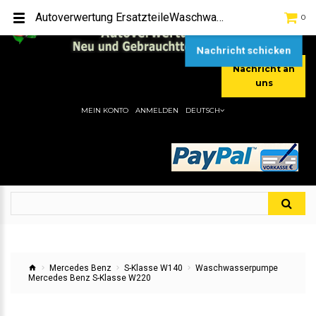
TEL:
[+49] (0) 2232-5205
Autoverwertung ErsatzteileWaschwasserpumpe Mercedes Benz S-Klasse W220Hier gibt es viele Autoersatzteile, günstigen Preise, gute Qualität
0
MOBIL:
[+49] (0) 157 / 77713535
MOBIL:
[+49] (0) 177 / 4080033
Nachricht schicken
Nachricht an
uns
MEIN KONTO
ANMELDEN
DEUTSCH
Mercedes Benz
S-Klasse W140
Waschwasserpumpe
Mercedes Benz S-Klasse W220