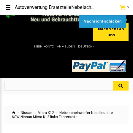
TEL:
[+49] (0) 2232-5205
Autoverwertung ErsatzteileNebelscheinwerfer Nebelleuchte NSW Nissan Micra K12 links FahrerseiteHier gibt es viele Autoersatzteile, günstigen Preise, gute Qualität
0
MOBIL:
[+49] (0) 157 / 77713535
MOBIL:
[+49] (0) 177 / 4080033
Nachricht schicken
Nachricht an
uns
MEIN KONTO
ANMELDEN
DEUTSCH
Nissan
Micra K12
Nebelscheinwerfer Nebelleuchte
NSW Nissan Micra K12 links Fahrerseite