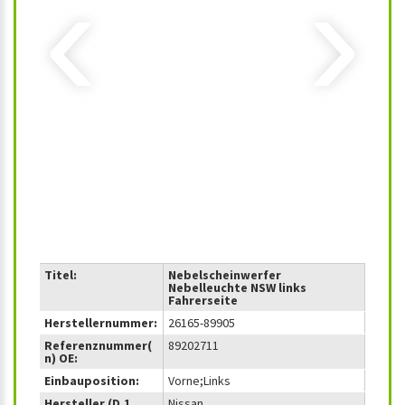
‹
›
Titel:
Nebelscheinwerfer
Nebelleuchte NSW links
Fahrerseite
Herstellernummer:
26165-89905
Referenznummer(
89202711
n) OE:
Einbauposition:
Vorne;Links
Hersteller (D.1
Nissan