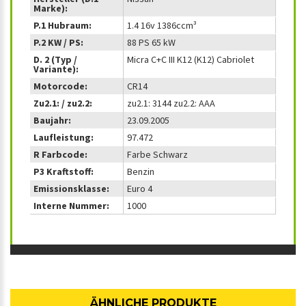
Marke):
P.1 Hubraum:
1.4 16v 1386ccm³
P.2 KW / PS:
88 PS 65 kW
D. 2 (Typ /
Micra C+C III K12 (K12) Cabriolet
Variante):
Motorcode:
CR14
Zu2.1: / zu2.2:
zu2.1: 3144 zu2.2: AAA
Baujahr:
23.09.2005
Laufleistung:
97.472
R Farbcode:
Farbe Schwarz
P3 Kraftstoff:
Benzin
Emissionsklasse:
Euro 4
Interne Nummer:
1000
ÄHNLICHE PRODUKTE