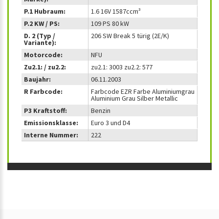
P.1 Hubraum:
1.6 16V 1587ccm³
P.2 KW / PS:
109 PS 80 kW
D. 2 (Typ /
206 SW Break 5 türig (2E/K)
Variante):
Motorcode:
NFU
Zu2.1: / zu2.2:
zu2.1: 3003 zu2.2: 577
Baujahr:
06.11.2003
R Farbcode:
Farbcode EZR Farbe Aluminiumgrau
Aluminium Grau Silber Metallic
P3 Kraftstoff:
Benzin
Emissionsklasse:
Euro 3 und D4
Interne Nummer:
222