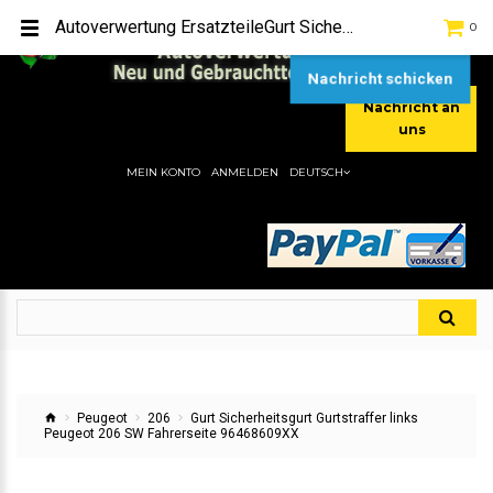
TEL:
[+49] (0) 2232-5205
Autoverwertung ErsatzteileGurt Sicherheitsgurt Gurtstraffer links Peugeot 206 SW Fahrerseite 96468609XXHier gibt es viele Autoersatzteile, günstigen Preise, gute Qualität
0
MOBIL:
[+49] (0) 157 / 77713535
MOBIL:
[+49] (0) 177 / 4080033
Nachricht schicken
Nachricht an
uns
MEIN KONTO
ANMELDEN
DEUTSCH
Peugeot
206
Gurt Sicherheitsgurt Gurtstraffer links
Peugeot 206 SW Fahrerseite 96468609XX