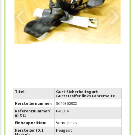
‹
›
Titel:
Gurt Sicherheitsgurt
Gurtstraffer links Fahrerseite
Herstellernummer:
96468609XX
Referenznummer(
040084
n) OE:
Einbauposition:
Vorne;Links
Hersteller (D.1
Peugeot
Marke):