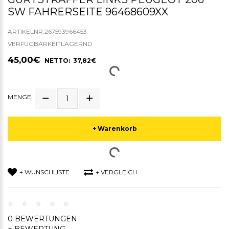
SW FAHRERSEITE 96468609XX
ARTIKELNR.267593966453
VERFÜGBARKEITLAGERND
45,00€
NETTO: 37,82€
MENGE
+ Warenkorb
+ WUNSCHLISTE
+ VERGLEICH
0 BEWERTUNGEN