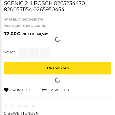
SCENIC 2 II BOSCH 0265234470
8200551154 0265950454
ARTIKELNR.267098117576
VERFÜGBARKEITLAGERND
72,00€
NETTO: 60,50€
MENGE
+ Warenkorb
+ WUNSCHLISTE
+ VERGLEICH
0 BEWERTUNGEN