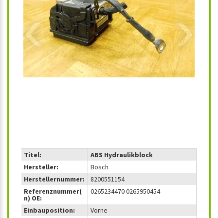
‹
›
Titel:
ABS Hydraulikblock
Hersteller:
Bosch
Herstellernummer:
8200551154
Referenznummer(
0265234470 0265950454
n) OE:
Einbauposition:
Vorne