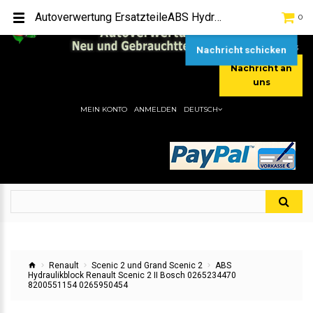
TEL:
[+49] (0) 2232-5205
Autoverwertung ErsatzteileABS Hydraulikblock Renault Scenic 2 II Bosch 0265234470 8200551154 0265950454Hier gibt es viele Autoersatzteile, günstigen Preise, gute Qualität
0
MOBIL:
[+49] (0) 157 / 77713535
MOBIL:
[+49] (0) 177 / 4080033
Nachricht schicken
Nachricht an
uns
MEIN KONTO
ANMELDEN
DEUTSCH
Renault
Scenic 2 und Grand Scenic 2
ABS
Hydraulikblock Renault Scenic 2 II Bosch 0265234470
8200551154 0265950454