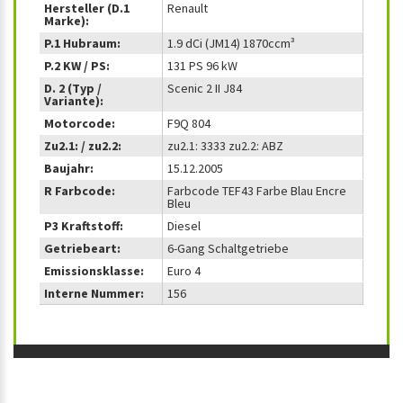
Hersteller (D.1
Renault
Marke):
P.1 Hubraum:
1.9 dCi (JM14) 1870ccm³
P.2 KW / PS:
131 PS 96 kW
D. 2 (Typ /
Scenic 2 II J84
Variante):
Motorcode:
F9Q 804
Zu2.1: / zu2.2:
zu2.1: 3333 zu2.2: ABZ
Baujahr:
15.12.2005
R Farbcode:
Farbcode TEF43 Farbe Blau Encre
Bleu
P3 Kraftstoff:
Diesel
Getriebeart:
6-Gang Schaltgetriebe
Emissionsklasse:
Euro 4
Interne Nummer:
156