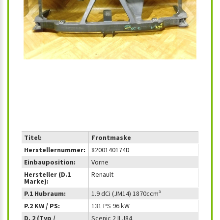
‹
›
Titel:
Frontmaske
Herstellernummer:
8200140174D
Einbauposition:
Vorne
Hersteller (D.1
Renault
Marke):
P.1 Hubraum:
1.9 dCi (JM14) 1870ccm³
P.2 KW / PS:
131 PS 96 kW
D. 2 (Typ /
Scenic 2 II J84