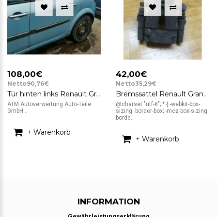
108,00€
42,00€
Netto90,76€
Netto35,29€
Tür hinten links Renault Grand Scenic 2 II Farbcode TERNK Farbe Blau Iceberg
Bremssattel Renault Grand Scenic II hinten rechts Beifahrerseite TRW
ATM Autoverwertung Auto-Teile
@charset "utf-8"; * { -webkit-box-
GmbH ..
sizing: border-box; -moz-box-sizing:
borde..
+ Warenkorb
+ Warenkorb
INFORMATION
Gewährleistungserklärung