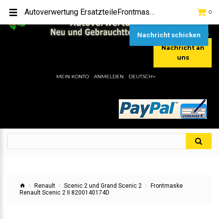
TEL:
[+49] (0) 2232-5205
Autoverwertung ErsatzteileFrontmaske Renault Scenic 2 II 8200140174DHier gibt es viele Autoersatzteile, günstigen Preise, gute Qualität
0
MOBIL:
[+49] (0) 157 / 77713535
MOBIL:
[+49] (0) 177 / 4080033
Nachricht schicken
Nachricht an
uns
MEIN KONTO
ANMELDEN
DEUTSCH
Renault
Scenic 2 und Grand Scenic 2
Frontmaske
Renault Scenic 2 II 8200140174D