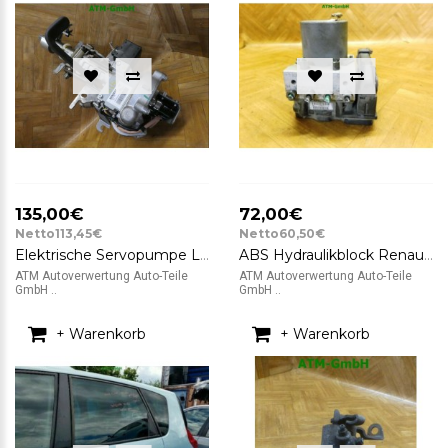
135,00€
72,00€
Netto113,45€
Netto60,50€
Elektrische Servopumpe Lenkhilfe Renault Grand Scenic 2 II 8200741585 J84
ABS Hydraulikblock Renault Grand Scenic 2 II 0265950454 0265234472
ATM Autoverwertung Auto-Teile
ATM Autoverwertung Auto-Teile
GmbH ..
GmbH ..
+ Warenkorb
+ Warenkorb