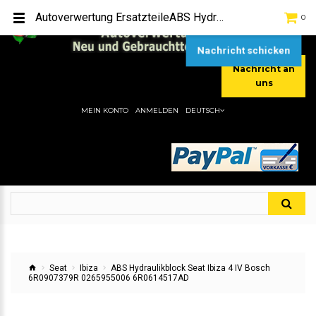
TEL:
[+49] (0) 2232-5205
Autoverwertung ErsatzteileABS Hydraulikblock Seat Ibiza 4 IV Bosch 6R0907379R 0265955006 6R0614517ADHier gibt es viele Autoersatzteile, günstigen Preise, gute Qualität
0
MOBIL:
[+49] (0) 157 / 77713535
MOBIL:
[+49] (0) 177 / 4080033
Nachricht schicken
Nachricht an
uns
MEIN KONTO
ANMELDEN
DEUTSCH
Seat
Ibiza
ABS Hydraulikblock Seat Ibiza 4 IV Bosch
6R0907379R 0265955006 6R0614517AD