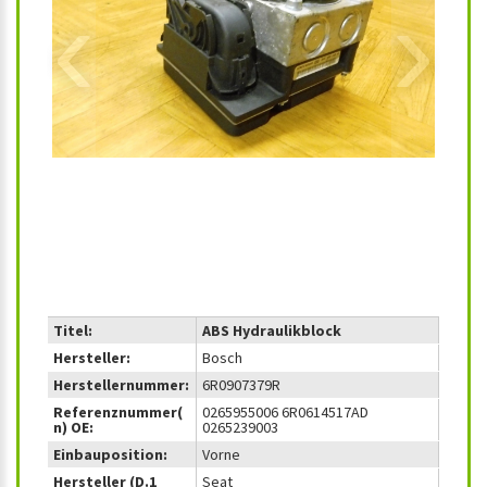
‹
›
Titel:
ABS Hydraulikblock
Hersteller:
Bosch
Herstellernummer:
6R0907379R
Referenznummer(
0265955006 6R0614517AD
n) OE:
0265239003
Einbauposition:
Vorne
Hersteller (D.1
Seat