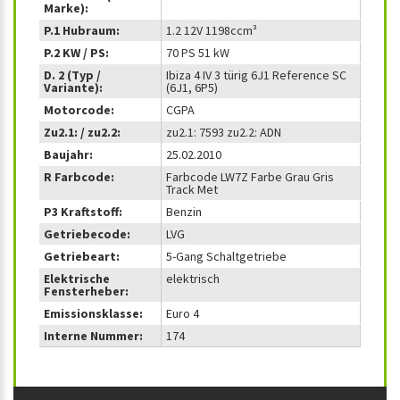
Marke):
P.1 Hubraum:
1.2 12V 1198ccm³
P.2 KW / PS:
70 PS 51 kW
D. 2 (Typ /
Ibiza 4 IV 3 türig 6J1 Reference SC
Variante):
(6J1, 6P5)
Motorcode:
CGPA
Zu2.1: / zu2.2:
zu2.1: 7593 zu2.2: ADN
Baujahr:
25.02.2010
R Farbcode:
Farbcode LW7Z Farbe Grau Gris
Track Met
P3 Kraftstoff:
Benzin
Getriebecode:
LVG
Getriebeart:
5-Gang Schaltgetriebe
Elektrische
elektrisch
Fensterheber:
Emissionsklasse:
Euro 4
Interne Nummer:
174