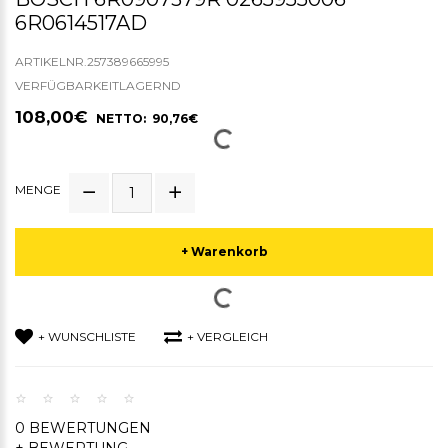
6R0614517AD
ARTIKELNR.257389665995
VERFÜGBARKEITLAGERND
108,00€
NETTO: 90,76€
MENGE
+ Warenkorb
+ WUNSCHLISTE
+ VERGLEICH
0 BEWERTUNGEN