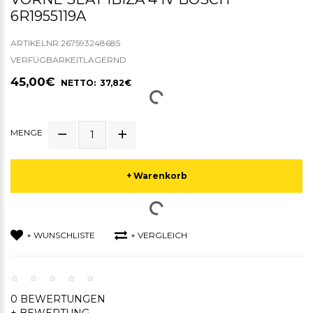
6R1955119A
ARTIKELNR.267593248685
VERFÜGBARKEITLAGERND
45,00€
NETTO: 37,82€
MENGE
+ Warenkorb
+ WUNSCHLISTE
+ VERGLEICH
0 BEWERTUNGEN