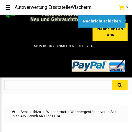
TEL:
[+49] (0) 2232-5205
Autoverwertung ErsatzteileWischermotor Wischergestänge vorne Seat Ibiza 4 IV Bosch 6R1955119AHier gibt es viele Autoersatzteile, günstigen Preise, gute Qualität
0
MOBIL:
[+49] (0) 157 / 77713535
MOBIL:
[+49] (0) 177 / 4080033
Nachricht schicken
Nachricht an
uns
MEIN KONTO
ANMELDEN
DEUTSCH
Seat
Ibiza
Wischermotor Wischergestänge vorne Seat
Ibiza 4 IV Bosch 6R1955119A