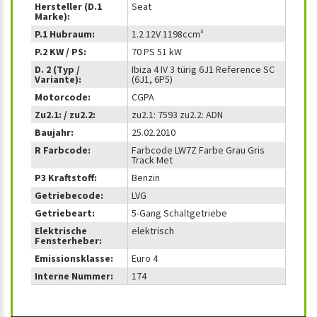
Hersteller (D.1
Seat
Marke):
P.1 Hubraum:
1.2 12V 1198ccm³
P.2 KW / PS:
70 PS 51 kW
D. 2 (Typ /
Ibiza 4 IV 3 türig 6J1 Reference SC
Variante):
(6J1, 6P5)
Motorcode:
CGPA
Zu2.1: / zu2.2:
zu2.1: 7593 zu2.2: ADN
Baujahr:
25.02.2010
R Farbcode:
Farbcode LW7Z Farbe Grau Gris
Track Met
P3 Kraftstoff:
Benzin
Getriebecode:
LVG
Getriebeart:
5-Gang Schaltgetriebe
Elektrische
elektrisch
Fensterheber:
Emissionsklasse:
Euro 4
Interne Nummer:
174