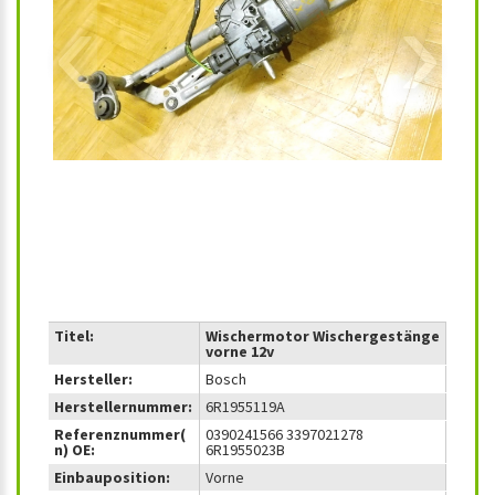
‹
›
Titel:
Wischermotor Wischergestänge
vorne 12v
Hersteller:
Bosch
Herstellernummer:
6R1955119A
Referenznummer(
0390241566 3397021278
n) OE:
6R1955023B
Einbauposition:
Vorne