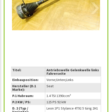
‹
›
Titel:
Antriebswelle Gelenkwelle links
Fahrerseite
Einbauposition:
Vorne;Unten;Links
Hersteller (D.1
Seat
Marke):
P.1 Hubraum:
1.4 TSI 1390ccm³
P.2 KW / PS:
125 PS 92 kW
D. 2 (Typ /
Leon 1P1 Stylance 4T92 5 türig 2H1
Variante):