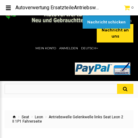
TEL:
[+49] (0) 2232-5205
Autoverwertung ErsatzteileAntriebswelle Gelenkwelle links Seat Leon 2 II 1P1 FahrerseiteHier gibt es viele Autoersatzteile, günstigen Preise, gute Qualität
0
MOBIL:
[+49] (0) 157 / 77713535
MOBIL:
[+49] (0) 177 / 4080033
Nachricht schicken
Nachricht an
uns
MEIN KONTO
ANMELDEN
DEUTSCH
Seat
Leon
Antriebswelle Gelenkwelle links Seat Leon 2
II 1P1 Fahrerseite