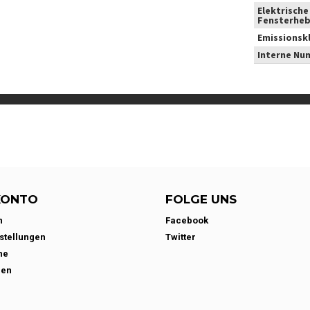
Elektrische
Fensterheb
Emissionsk
Interne Nu
KONTO
FOLGE UNS
n
Facebook
stellungen
Twitter
ne
den