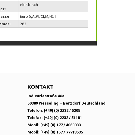
elektrisch
er:
lasse:
Euro 5;A;PI/CI;M,N1 I
mmer:
262
KONTAKT
Industriestraße 46a
50389 Wesseling – Berzdorf Deutschland
Telefon: [+49] (0) 2232 / 5205
Telefax: [+49] (0) 2232 / 51181
Mobil: [+49] (0) 177 / 4080033
Mobil: [+49] (0) 157 / 77713535