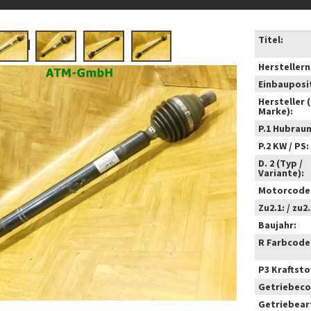
Titel:
Hersteller
Einbauposi
Hersteller 
Marke):
P.1 Hubrau
P.2 KW / PS:
D. 2 (Typ /
Variante):
Motorcode
Zu2.1: / zu2.
Baujahr:
R Farbcode
P3 Kraftstof
Getriebeco
Getriebear