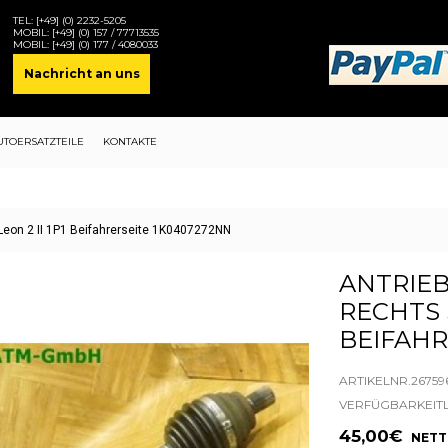
TEL:
[+49] (0) 2232-5205
MOBIL:
[+49] (0) 157 / 77713535
MOBIL:
[+49] (0) 177 / 4080033
Nachricht an uns
UTOERSATZTEILE
KONTAKTE
 Leon 2 II 1P1 Beifahrerseite 1K0407272NN
ANTRIE
RECHTS S
BEIFAHR
ARTIKELNR.26759
VERFÜGBARKEIT
45,00€
NETTO