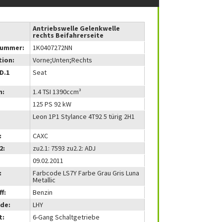
Antriebswelle Gelenkwelle
rechts Beifahrerseite
nummer:
1K0407272NN
tion:
Vorne;Unten;Rechts
(D.1
Seat
m:
1.4 TSI 1390ccm³
125 PS 92 kW
Leon 1P1 Stylance 4T92 5 türig 2H1
:
CAXC
2:
zu2.1: 7593 zu2.2: ADJ
09.02.2011
:
Farbcode LS7Y Farbe Grau Gris Luna
Metallic
f:
Benzin
de:
LHY
t:
6-Gang Schaltgetriebe