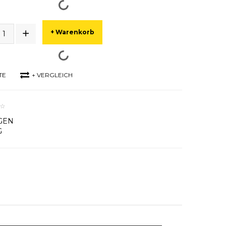
+ Warenkorb
TE
+ VERGLEICH
GEN
G