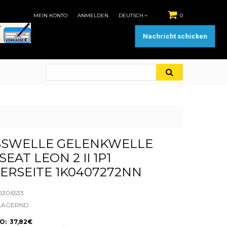
MEIN KONTO
ANMELDEN
DEUTSCH
0
Nachricht schicken
BSWELLE GELENKWELLE
EAT LEON 2 II 1P1
ERSEITE 1K0407272NN
6306533
LAGERND
: 37,82€