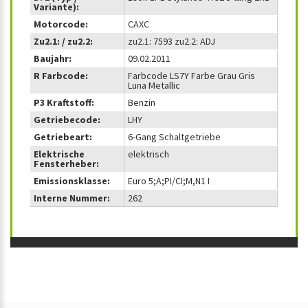
Variante):
Motorcode:
CAXC
Zu2.1: / zu2.2:
zu2.1: 7593 zu2.2: ADJ
Baujahr:
09.02.2011
R Farbcode:
Farbcode LS7Y Farbe Grau Gris
Luna Metallic
P3 Kraftstoff:
Benzin
Getriebecode:
LHY
Getriebeart:
6-Gang Schaltgetriebe
Elektrische
elektrisch
Fensterheber:
Emissionsklasse:
Euro 5;A;PI/CI;M,N1 I
Interne Nummer:
262