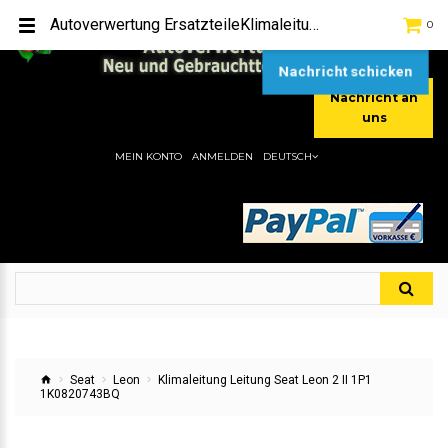
TEL:
[+49] (0) 2232-5205
Autoverwertung ErsatzteileKlimaleitung Leitung Seat Leon 2 II 1P1 1K0820743BQHier gibt es viele Autoersatzteile, günstigen Preise, gute Qualität
0
MOBIL:
[+49] (0) 157 / 77713535
MOBIL:
[+49] (0) 177 / 4080033
Nachricht schicken
Nachricht an
uns
MEIN KONTO
ANMELDEN
DEUTSCH
Seat
Leon
Klimaleitung Leitung Seat Leon 2 II 1P1
1K0820743BQ