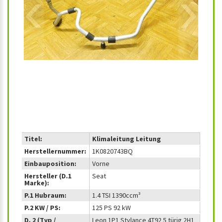
‹
›
Titel:
Klimaleitung Leitung
Herstellernummer:
1K0820743BQ
Einbauposition:
Vorne
Hersteller (D.1
Seat
Marke):
P.1 Hubraum:
1.4 TSI 1390ccm³
P.2 KW / PS:
125 PS 92 kW
D. 2 (Typ /
Leon 1P1 Stylance 4T92 5 türig 2H1