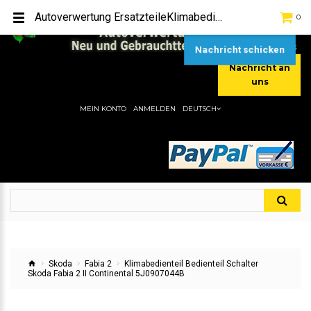
TEL:
[+49] (0) 2232-5205
Autoverwertung ErsatzteileKlimabedienteil Bedienteil Schalter Skoda Fabia 2 II Continental 5J0907044BHier gibt es viele Autoersatzteile, günstigen Preise, gute Qualität
0
MOBIL:
[+49] (0) 157 / 77713535
MOBIL:
[+49] (0) 177 / 4080033
Nachricht schicken
Nachricht an
uns
MEIN KONTO
ANMELDEN
DEUTSCH
Skoda
Fabia 2
Klimabedienteil Bedienteil Schalter
Skoda Fabia 2 II Continental 5J0907044B