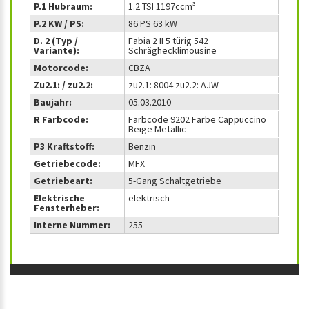
P.1 Hubraum:
1.2 TSI 1197ccm³
P.2 KW / PS:
86 PS 63 kW
D. 2 (Typ /
Fabia 2 II 5 türig 542
Variante):
Schräghecklimousine
Motorcode:
CBZA
Zu2.1: / zu2.2:
zu2.1: 8004 zu2.2: AJW
Baujahr:
05.03.2010
R Farbcode:
Farbcode 9202 Farbe Cappuccino
Beige Metallic
P3 Kraftstoff:
Benzin
Getriebecode:
MFX
Getriebeart:
5-Gang Schaltgetriebe
Elektrische
elektrisch
Fensterheber:
Interne Nummer:
255