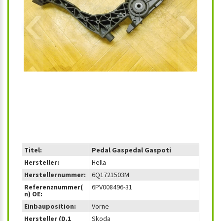
‹
›
Titel:
Pedal Gaspedal Gaspoti
Hersteller:
Hella
Herstellernummer:
6Q1721503M
Referenznummer(
6PV008496-31
n) OE:
Einbauposition:
Vorne
Hersteller (D.1
Skoda