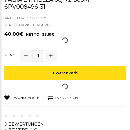
6PV008496-31
ARTIKELNR.257393926791
VERFÜGBARKEITLAGERND
40,00€
NETTO: 33,61€
MENGE
+ Warenkorb
+ WUNSCHLISTE
+ VERGLEICH
0 BEWERTUNGEN