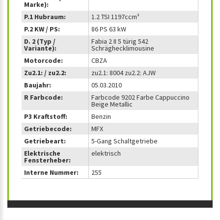
Marke):
P.1 Hubraum:
1.2 TSI 1197ccm³
P.2 KW / PS:
86 PS 63 kW
D. 2 (Typ /
Fabia 2 II 5 türig 542
Variante):
Schräghecklimousine
Motorcode:
CBZA
Zu2.1: / zu2.2:
zu2.1: 8004 zu2.2: AJW
Baujahr:
05.03.2010
R Farbcode:
Farbcode 9202 Farbe Cappuccino
Beige Metallic
P3 Kraftstoff:
Benzin
Getriebecode:
MFX
Getriebeart:
5-Gang Schaltgetriebe
Elektrische
elektrisch
Fensterheber:
Interne Nummer:
255