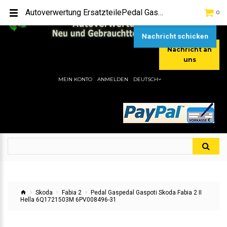
TEL:
[+49] (0) 2232-5205
Autoverwertung ErsatzteilePedal Gaspedal Gaspoti Skoda Fabia 2 II Hella 6Q1721503M 6PV008496-31Hier gibt es viele Autoersatzteile, günstigen Preise, gute Qualität
0
MOBIL:
[+49] (0) 157 / 77713535
MOBIL:
[+49] (0) 177 / 4080033
Nachricht schicken
Nachricht an
uns
MEIN KONTO
ANMELDEN
DEUTSCH
Skoda
Fabia 2
Pedal Gaspedal Gaspoti Skoda Fabia 2 II
Hella 6Q1721503M 6PV008496-31