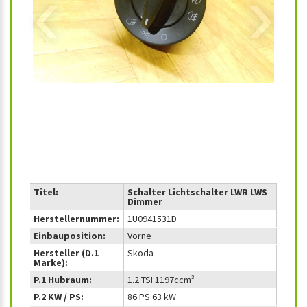
‹
›
Titel:
Schalter Lichtschalter LWR LWS
Dimmer
Herstellernummer:
1U0941531D
Einbauposition:
Vorne
Hersteller (D.1
Skoda
Marke):
P.1 Hubraum:
1.2 TSI 1197ccm³
P.2 KW / PS:
86 PS 63 kW