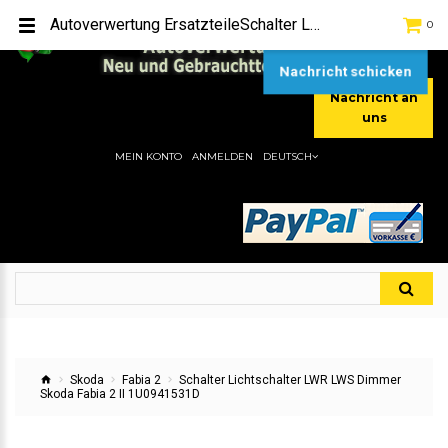
TEL:
[+49] (0) 2232-5205
Autoverwertung ErsatzteileSchalter Lichtschalter LWR LWS Dimmer Skoda Fabia 2 II 1U0941531DHier gibt es viele Autoersatzteile, günstigen Preise, gute Qualität
0
MOBIL:
[+49] (0) 157 / 77713535
MOBIL:
[+49] (0) 177 / 4080033
Nachricht schicken
Nachricht an
uns
MEIN KONTO
ANMELDEN
DEUTSCH
Skoda
Fabia 2
Schalter Lichtschalter LWR LWS Dimmer
Skoda Fabia 2 II 1U0941531D