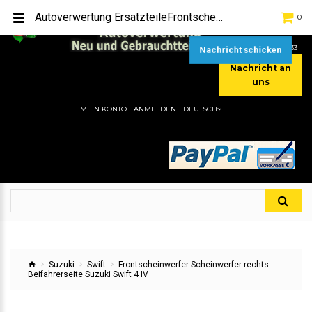
TEL:
[+49] (0) 2232-5205
Autoverwertung ErsatzteileFrontscheinwerfer Scheinwerfer rechts Beifahrerseite Suzuki Swift 4 IVHier gibt es viele Autoersatzteile, günstigen Preise, gute Qualität
0
MOBIL:
[+49] (0) 157 / 77713535
MOBIL:
[+49] (0) 177 / 4080033
Nachricht schicken
Nachricht an
uns
MEIN KONTO
ANMELDEN
DEUTSCH
Suzuki
Swift
Frontscheinwerfer Scheinwerfer rechts
Beifahrerseite Suzuki Swift 4 IV