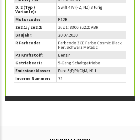
D. 2 (Typ /
Swift 4 IV (FZ, NZ) 3 türig
Variante):
Motorcode:
K12B
Zu2.1: / zu2.2:
zu2.1: 8306 zu2.2: ABR
Baujahr:
20.07.2010
R Farbcode:
Farbcode ZCE Farbe Cosmic Black
Perl Schwarz Metallic
P3 Kraftstoff:
Benzin
Getriebeart:
5-Gang Schaltgetriebe
Emissionsklasse:
Euro 5;F;PI/CI;M, N1 I
Interne Nummer:
72