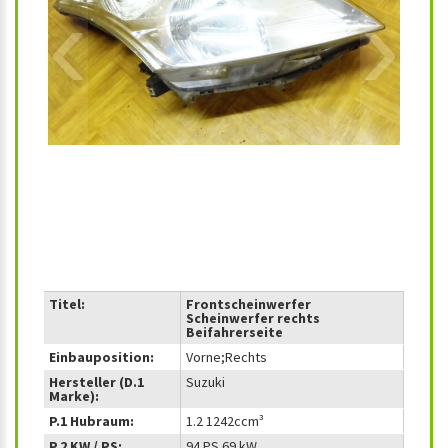
‹
›
Titel:
Frontscheinwerfer
Scheinwerfer rechts
Beifahrerseite
Einbauposition:
Vorne;Rechts
Hersteller (D.1
Suzuki
Marke):
P.1 Hubraum:
1.2 1242ccm³
P.2 KW / PS:
94 PS 69 kW