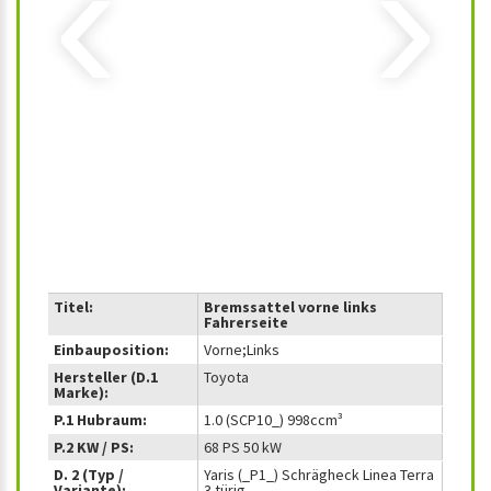
‹
›
Titel:
Bremssattel vorne links
Fahrerseite
Einbauposition:
Vorne;Links
Hersteller (D.1
Toyota
Marke):
P.1 Hubraum:
1.0 (SCP10_) 998ccm³
P.2 KW / PS:
68 PS 50 kW
D. 2 (Typ /
Yaris (_P1_) Schrägheck Linea Terra
Variante):
3 türig