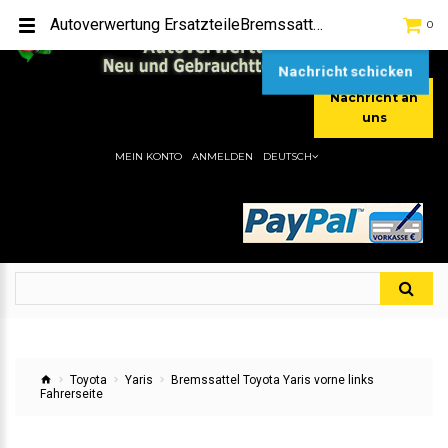
TEL:
[+49] (0) 2232-5205
Autoverwertung ErsatzteileBremssattel Toyota Yaris vorne links FahrerseiteHier gibt es viele Autoersatzteile, günstigen Preise, gute Qualität
0
MOBIL:
[+49] (0) 157 / 77713535
MOBIL:
[+49] (0) 177 / 4080033
Nachricht schicken
Nachricht an
uns
MEIN KONTO
ANMELDEN
DEUTSCH
Toyota
Yaris
Bremssattel Toyota Yaris vorne links
Fahrerseite