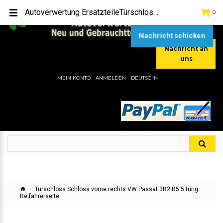
TEL:
[+49] (0) 2232-5205
Autoverwertung ErsatzteileTürschloss Schloss vorne rechts VW Passat 3B2 B5 5 türig BeifahrerseiteHier gibt es viele Autoersatzteile, günstigen Preise, gute Qualität
0
MOBIL:
[+49] (0) 157 / 77713535
MOBIL:
[+49] (0) 177 / 4080033
Nachricht schicken
Nachricht an
uns
MEIN KONTO
ANMELDEN
DEUTSCH
Türschloss Schloss vorne rechts VW Passat 3B2 B5 5 türig
Beifahrerseite