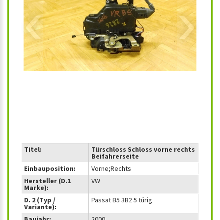
‹
›
Titel:
Türschloss Schloss vorne rechts
Beifahrerseite
Einbauposition:
Vorne;Rechts
Hersteller (D.1
VW
Marke):
D. 2 (Typ /
Passat B5 3B2 5 türig
Variante):
Baujahr:
2000