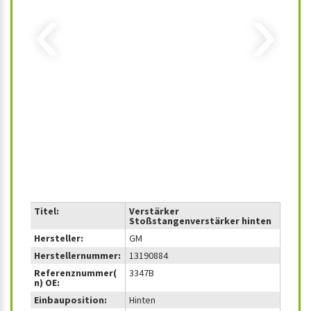
‹
›
Titel:
Verstärker
Stoßstangenverstärker hinten
Hersteller:
GM
Herstellernummer:
13190884
Referenznummer(
3347B
n) OE:
Einbauposition:
Hinten