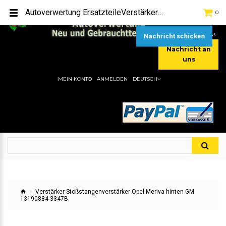
TEL:
[+49] (0) 2232-5205
Autoverwertung ErsatzteileVerstärker Stoßstangenverstärker Opel Meriva hinten GM 13190884 3347BHier gibt es viele Autoersatzteile, günstigen Preise, gute Qualität
0
MOBIL:
[+49] (0) 157 / 77713535
MOBIL:
[+49] (0) 177 / 4080033
Nachricht schicken
Nachricht an
uns
MEIN KONTO
ANMELDEN
DEUTSCH
Verstärker Stoßstangenverstärker Opel Meriva hinten GM
13190884 3347B