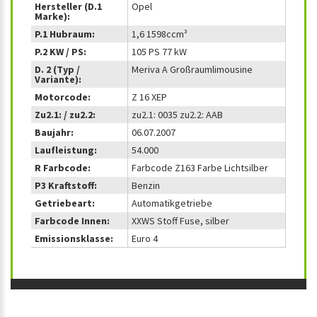
Hersteller (D.1
Opel
Marke):
P.1 Hubraum:
1,6 1598ccm³
P.2 KW / PS:
105 PS 77 kW
D. 2 (Typ /
Meriva A Großraumlimousine
Variante):
Motorcode:
Z 16 XEP
Zu2.1: / zu2.2:
zu2.1: 0035 zu2.2: AAB
Baujahr:
06.07.2007
Laufleistung:
54.000
R Farbcode:
Farbcode Z163 Farbe Lichtsilber
P3 Kraftstoff:
Benzin
Getriebeart:
Automatikgetriebe
Farbcode Innen:
XXWS Stoff Fuse, silber
Emissionsklasse:
Euro 4