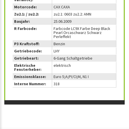
Motorcode:
CAX CAXA
Zu2.1: / zu2.2:
zu2.1: 0603 zu2.2: AMN
Baujahr:
25.06.2009
R Farbcode:
Farbcode LC9X Farbe Deep Black
Pearl Orcaschwarz Schwarz
Perleffekt
P3 Kraftstoff:
Benzin
Getriebecode:
LHY
Getriebeart:
6-Gang Schaltgetriebe
Elektrische
elektrisch
Fensterheber:
Emissionsklasse:
Euro 5;A;PI/CI;M, N1 I
Interne Nummer:
318