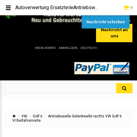
TEL:
[+49] (0) 2232-5205
Autoverwertung ErsatzteileAntriebswelle Gelenkwelle rechts VW Golf 6 VI BeifahrerseiteHier gibt es viele Autoersatzteile, günstigen Preise, gute Qualität
0
MOBIL:
[+49] (0) 157 / 77713535
MOBIL:
[+49] (0) 177 / 4080033
Nachricht schicken
Nachricht an
uns
MEIN KONTO
ANMELDEN
DEUTSCH
VW
Golf 6
Antriebswelle Gelenkwelle rechts VW Golf 6
VI Beifahrerseite