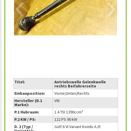
‹
›
Titel:
Antriebswelle Gelenkwelle
rechts Beifahrerseite
Einbauposition:
Vorne;Unten;Rechts
Hersteller (D.1
VW
Marke):
P.1 Hubraum:
1.4 TSI 1390ccm³
P.2 KW / PS:
122 PS 90 kW
D. 2 (Typ /
Golf 6 VI Variant Kombi AJ5
Variante):